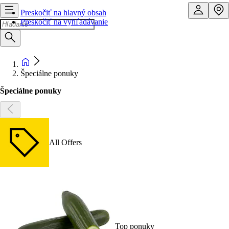
Preskočiť na hlavný obsah
Preskočiť na vyhľadávanie
Špeciálne ponuky
Špeciálne ponuky
All Offers
Top ponuky