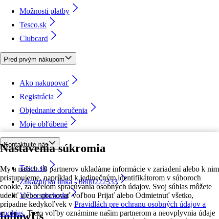
Možnosti platby
Tesco.sk
Clubcard
Pred prvým nákupom
Ako nakupovať
Registrácia
Objednanie doručenia
Moje obľúbené
Kontaktujte nás
Nastavenia súkromia
Tesco.sk
My a našich 18 partnerov ukladáme informácie v zariadení alebo k nim
pristupujeme, napríklad k jedinečným identifikátorom v súboroch
Zákaznícka linka - 0800222333
cookie, za účelom spracúvania osobných údajov. Svoj súhlas môžete
udeliť alebo spravovať voľbou Prijať alebo Odmietnuť všetko,
Výber obchodu
prípadne kedykoľvek v
Pravidlách pre ochranu osobných údajov a
cookies.
Tieto voľby oznámime našim partnerom a neovplyvnia údaje
followUs