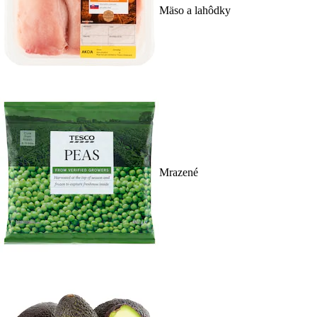
Mäso a lahôdky
Mrazené