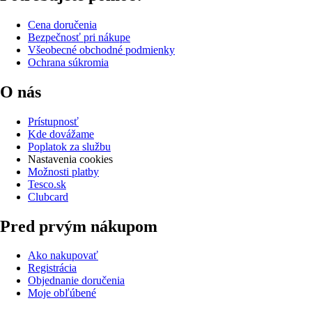
Cena doručenia
Bezpečnosť pri nákupe
Všeobecné obchodné podmienky
Ochrana súkromia
O nás
Prístupnosť
Kde dovážame
Poplatok za službu
Nastavenia cookies
Možnosti platby
Tesco.sk
Clubcard
Pred prvým nákupom
Ako nakupovať
Registrácia
Objednanie doručenia
Moje obľúbené