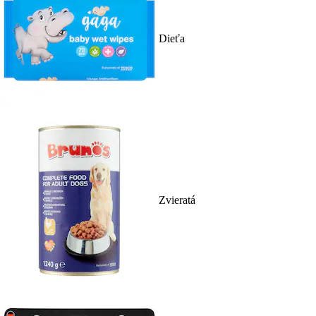
Dieťa
Zvieratá