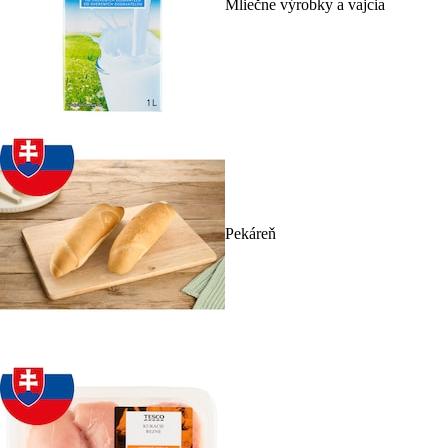
Mliečne výrobky a vajcia
Pekáreň