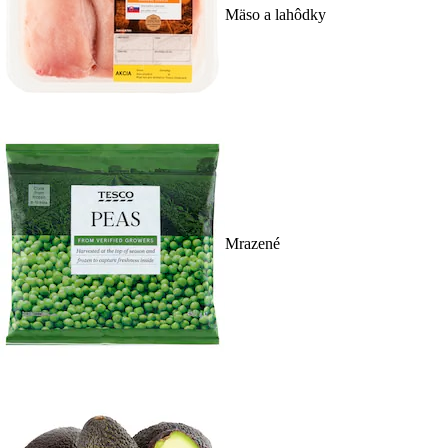
Mäso a lahôdky
Mrazené