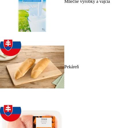
Mliečne výrobky a vajcia
Pekáreň