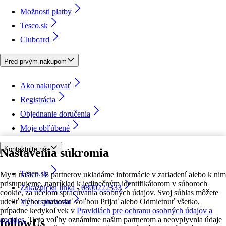
Možnosti platby
Tesco.sk
Clubcard
Pred prvým nákupom
Ako nakupovať
Registrácia
Objednanie doručenia
Moje obľúbené
Kontaktujte nás
Nastavenia súkromia
Tesco.sk
My a našich 18 partnerov ukladáme informácie v zariadení alebo k nim
pristupujeme, napríklad k jedinečným identifikátorom v súboroch
Zákaznícka linka - 0800222333
cookie, za účelom spracúvania osobných údajov. Svoj súhlas môžete
udeliť alebo spravovať voľbou Prijať alebo Odmietnuť všetko,
Výber obchodu
prípadne kedykoľvek v
Pravidlách pre ochranu osobných údajov a
cookies.
Tieto voľby oznámime našim partnerom a neovplyvnia údaje
followUs