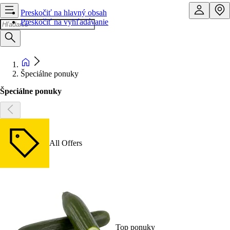
Preskočiť na hlavný obsah
Preskočiť na vyhľadávanie
Špeciálne ponuky
Špeciálne ponuky
All Offers
Top ponuky