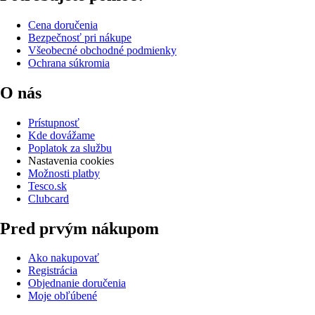
Cena doručenia
Bezpečnosť pri nákupe
Všeobecné obchodné podmienky
Ochrana súkromia
O nás
Prístupnosť
Kde dovážame
Poplatok za službu
Nastavenia cookies
Možnosti platby
Tesco.sk
Clubcard
Pred prvým nákupom
Ako nakupovať
Registrácia
Objednanie doručenia
Moje obľúbené