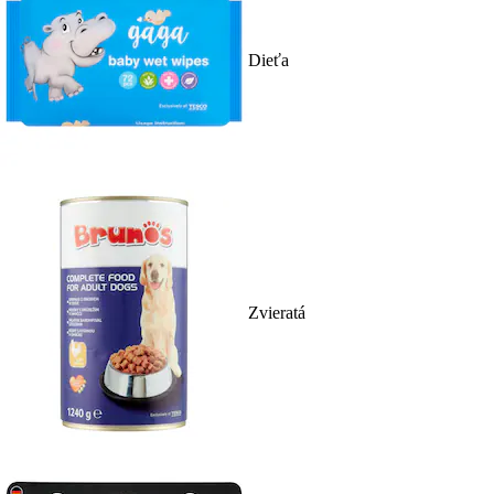
Dieťa
Zvieratá