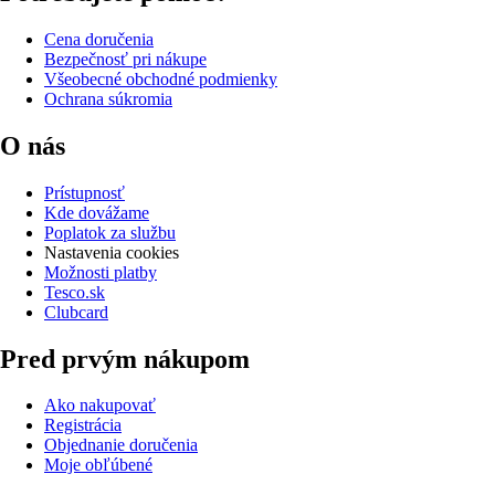
Cena doručenia
Bezpečnosť pri nákupe
Všeobecné obchodné podmienky
Ochrana súkromia
O nás
Prístupnosť
Kde dovážame
Poplatok za službu
Nastavenia cookies
Možnosti platby
Tesco.sk
Clubcard
Pred prvým nákupom
Ako nakupovať
Registrácia
Objednanie doručenia
Moje obľúbené