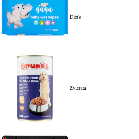
Dieťa
Zvieratá