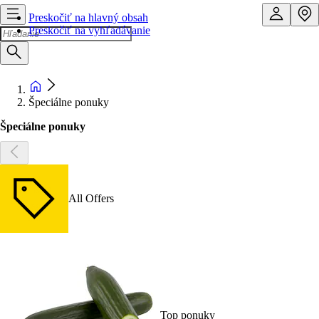
Preskočiť na hlavný obsah
Preskočiť na vyhľadávanie
Špeciálne ponuky
Špeciálne ponuky
All Offers
Top ponuky