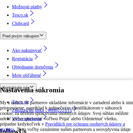
Možnosti platby
Tesco.sk
Clubcard
Pred prvým nákupom
Ako nakupovať
Registrácia
Objednanie doručenia
Moje obľúbené
Kontaktujte nás
Nastavenia súkromia
Tesco.sk
My a našich 18 partnerov ukladáme informácie v zariadení alebo k nim
pristupujeme, napríklad k jedinečným identifikátorom v súboroch
Zákaznícka linka - 0800222333
cookie, za účelom spracúvania osobných údajov. Svoj súhlas môžete
udeliť alebo spravovať voľbou Prijať alebo Odmietnuť všetko,
Výber obchodu
prípadne kedykoľvek v
Pravidlách pre ochranu osobných údajov a
cookies.
Tieto voľby oznámime našim partnerom a neovplyvnia údaje
followUs