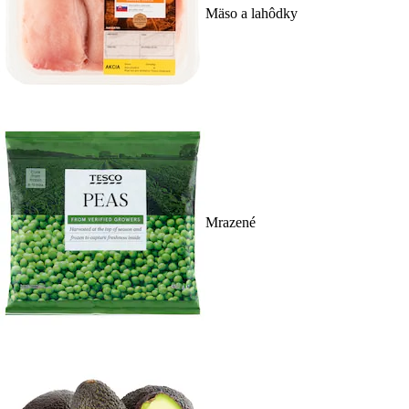
Mäso a lahôdky
Mrazené