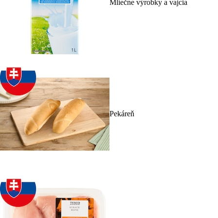
Mliečne výrobky a vajcia
Pekáreň