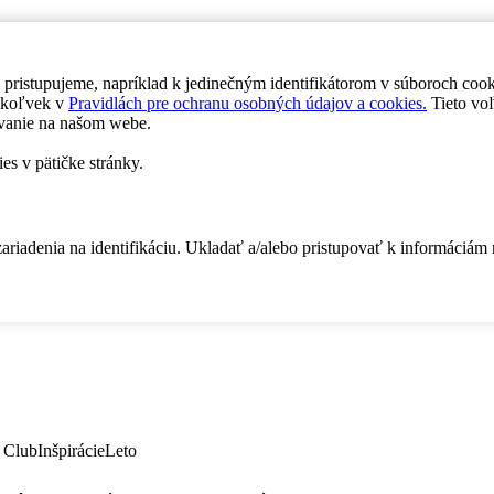
 pristupujeme, napríklad k jedinečným identifikátorom v súboroch coo
dykoľvek v
Pravidlách pre ochranu osobných údajov a cookies.
Tieto voľ
vanie na našom webe.
es v pätičke stránky.
zariadenia na identifikáciu. Ukladať a/alebo pristupovať k informáciám
 Club
Inšpirácie
Leto