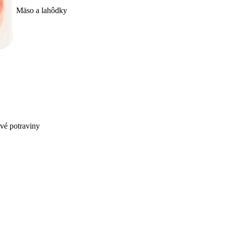
Mäso a lahôdky
ivé potraviny