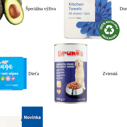
Špeciálna výživa
Dom
Dieťa
Zvieratá