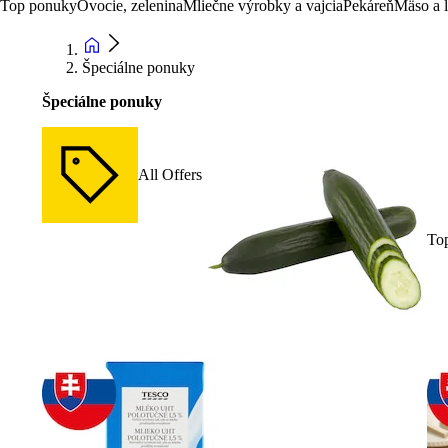
Top ponuky
Ovocie, zelenina
Mliečne výrobky a vajcia
Pekáreň
Mäso a 
Špeciálne ponuky
Špeciálne ponuky
All Offers
To