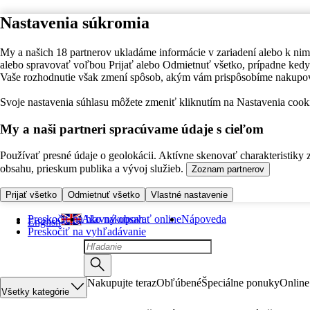
Nastavenia súkromia
My a našich 18 partnerov ukladáme informácie v zariadení alebo k nim
alebo spravovať voľbou Prijať alebo Odmietnuť všetko, prípadne ke
Vaše rozhodnutie však zmení spôsob, akým vám prispôsobíme nakupo
Svoje nastavenia súhlasu môžete zmeniť kliknutím na Nastavenia cooki
My a naši partneri spracúvame údaje s cieľom
Používať presné údaje o geolokácii. Aktívne skenovať charakteristiky 
obsahu, prieskum publika a vývoj služieb.
Zoznam partnerov
Prijať všetko
Odmietnuť všetko
Vlastné nastavenie
Preskočiť na hlavný obsah
Ako nakupovať online
Nápoveda
English
Preskočiť na vyhľadávanie
Nakupujte teraz
Obľúbené
Špeciálne ponuky
Online
Všetky kategórie