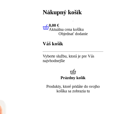
Nákupný košík
0,00 €
Aktuálna cena košíku
0,00 €
Aktuálna cena košíku
Objednať dodanie
Váš košík
Vyberte službu, ktorá je pre Vás
najvhodnejšie
Prázdny košík
Produkty, ktoré pridáte do svojho
košíka sa zobrazia tu