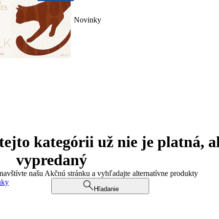
Novinky
jto kategórii už nie je platná, a
vypredaný
 navštívte našu Akčnú stránku a vyhľadajte alternatívne produkty
uky
Hľadanie