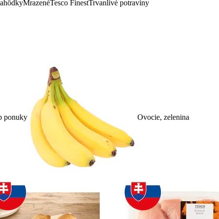
lahôdky
Mrazené
Tesco Finest
Trvanlivé potraviny
p ponuky
Ovocie, zelenina