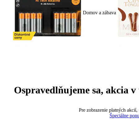
Domov a zábava
Ospravedlňujeme sa, akcia v te
Pre zobrazenie platných akcií,
Špeciálne pon