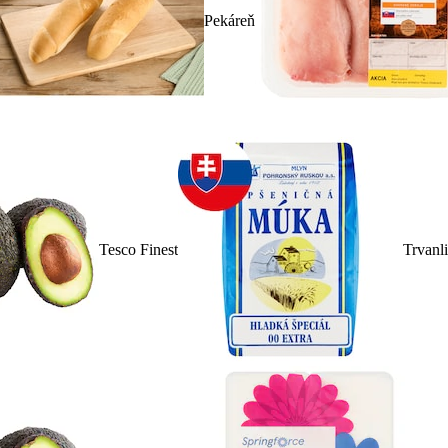
Pekáreň
Tesco Finest
Trvanl