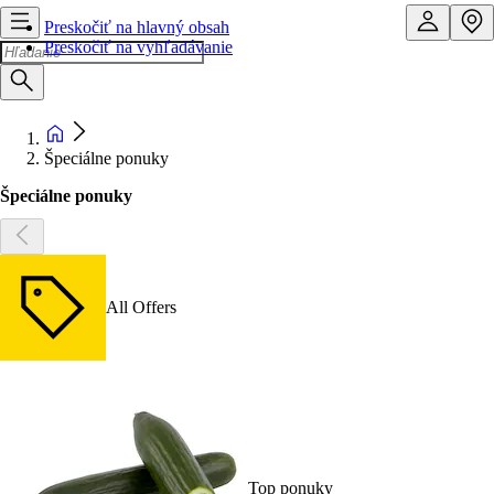
Preskočiť na hlavný obsah
Preskočiť na vyhľadávanie
Špeciálne ponuky
Špeciálne ponuky
All Offers
Top ponuky