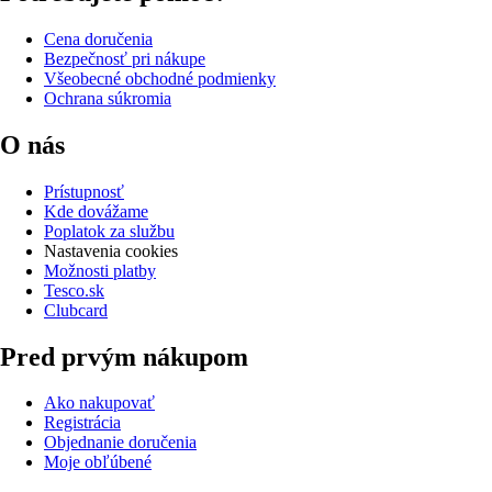
Cena doručenia
Bezpečnosť pri nákupe
Všeobecné obchodné podmienky
Ochrana súkromia
O nás
Prístupnosť
Kde dovážame
Poplatok za službu
Nastavenia cookies
Možnosti platby
Tesco.sk
Clubcard
Pred prvým nákupom
Ako nakupovať
Registrácia
Objednanie doručenia
Moje obľúbené