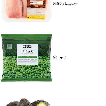
Mäso a lahôdky
Mrazené