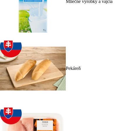
Mliečne výrobky a vajcia
Pekáreň