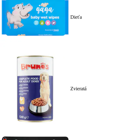
Dieťa
Zvieratá