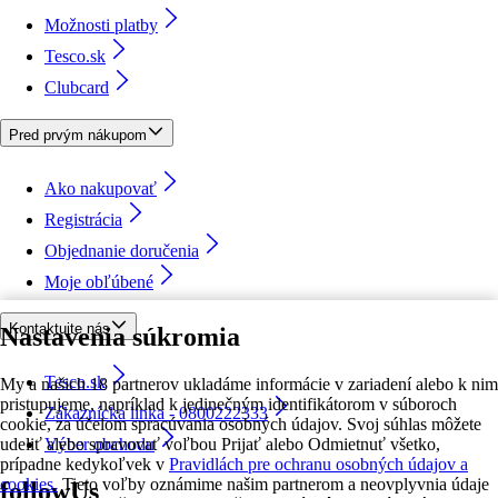
Možnosti platby
Tesco.sk
Clubcard
Pred prvým nákupom
Ako nakupovať
Registrácia
Objednanie doručenia
Moje obľúbené
Kontaktujte nás
Nastavenia súkromia
Tesco.sk
My a našich 18 partnerov ukladáme informácie v zariadení alebo k nim
pristupujeme, napríklad k jedinečným identifikátorom v súboroch
Zákaznícka linka - 0800222333
cookie, za účelom spracúvania osobných údajov. Svoj súhlas môžete
udeliť alebo spravovať voľbou Prijať alebo Odmietnuť všetko,
Výber obchodu
prípadne kedykoľvek v
Pravidlách pre ochranu osobných údajov a
cookies.
Tieto voľby oznámime našim partnerom a neovplyvnia údaje
followUs