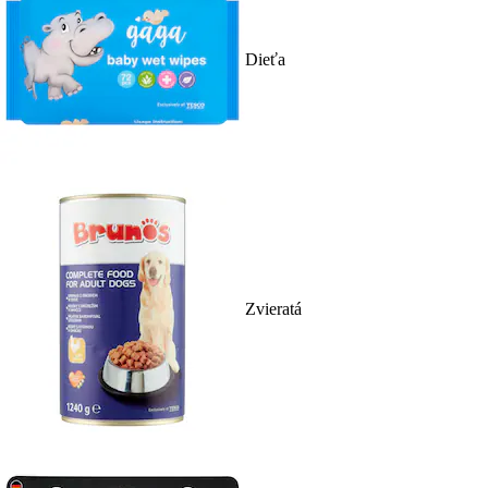
Dieťa
Zvieratá