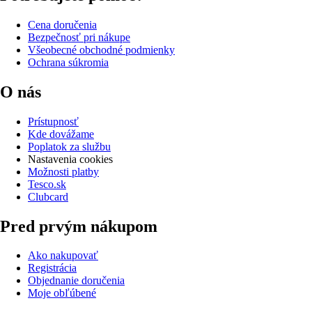
Cena doručenia
Bezpečnosť pri nákupe
Všeobecné obchodné podmienky
Ochrana súkromia
O nás
Prístupnosť
Kde dovážame
Poplatok za službu
Nastavenia cookies
Možnosti platby
Tesco.sk
Clubcard
Pred prvým nákupom
Ako nakupovať
Registrácia
Objednanie doručenia
Moje obľúbené