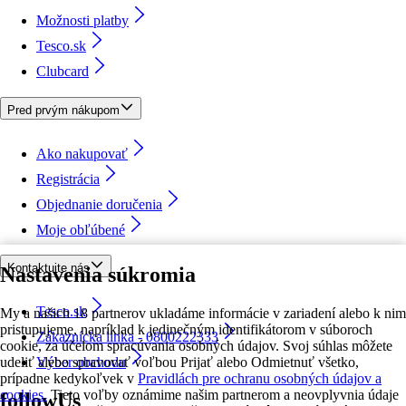
Možnosti platby
Tesco.sk
Clubcard
Pred prvým nákupom
Ako nakupovať
Registrácia
Objednanie doručenia
Moje obľúbené
Kontaktujte nás
Nastavenia súkromia
Tesco.sk
My a našich 18 partnerov ukladáme informácie v zariadení alebo k nim
pristupujeme, napríklad k jedinečným identifikátorom v súboroch
Zákaznícka linka - 0800222333
cookie, za účelom spracúvania osobných údajov. Svoj súhlas môžete
udeliť alebo spravovať voľbou Prijať alebo Odmietnuť všetko,
Výber obchodu
prípadne kedykoľvek v
Pravidlách pre ochranu osobných údajov a
cookies.
Tieto voľby oznámime našim partnerom a neovplyvnia údaje
followUs