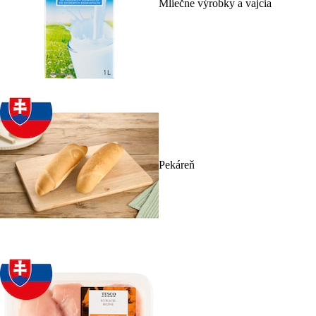
Mliečne výrobky a vajcia
Pekáreň