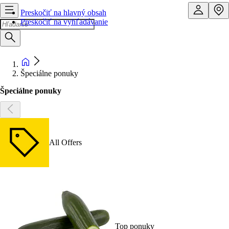
Preskočiť na hlavný obsah
Preskočiť na vyhľadávanie
Špeciálne ponuky
Špeciálne ponuky
All Offers
Top ponuky