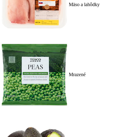
Mäso a lahôdky
Mrazené