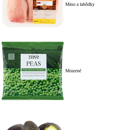
Mäso a lahôdky
Mrazené