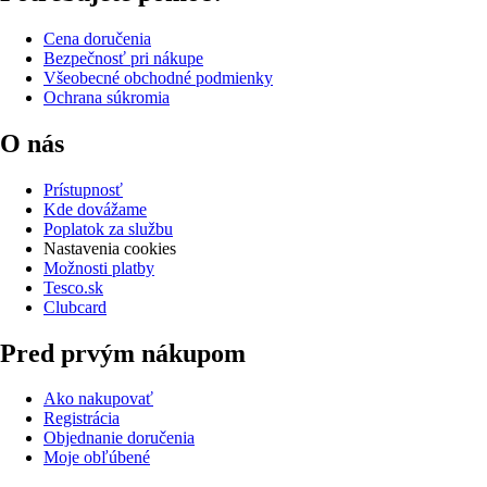
Cena doručenia
Bezpečnosť pri nákupe
Všeobecné obchodné podmienky
Ochrana súkromia
O nás
Prístupnosť
Kde dovážame
Poplatok za službu
Nastavenia cookies
Možnosti platby
Tesco.sk
Clubcard
Pred prvým nákupom
Ako nakupovať
Registrácia
Objednanie doručenia
Moje obľúbené