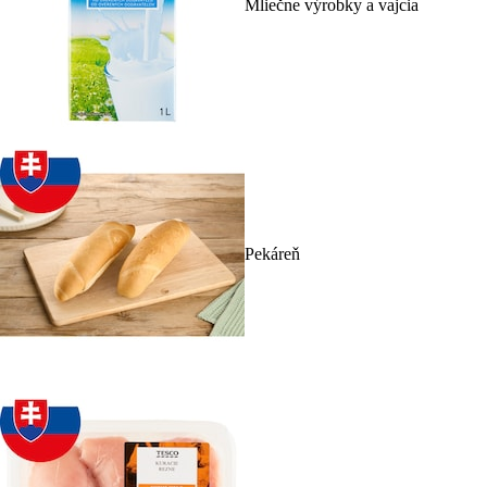
Mliečne výrobky a vajcia
Pekáreň