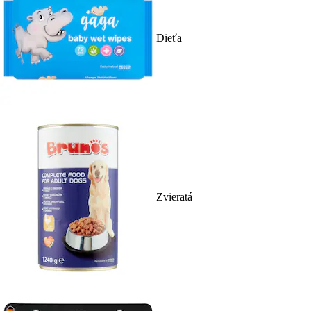
Dieťa
Zvieratá