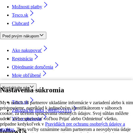
Možnosti platby
Tesco.sk
Clubcard
Pred prvým nákupom
Ako nakupovať
Registrácia
Objednanie doručenia
Moje obľúbené
Kontaktujte nás
Nastavenia súkromia
Tesco.sk
My a našich 18 partnerov ukladáme informácie v zariadení alebo k nim
pristupujeme, napríklad k jedinečným identifikátorom v súboroch
Zákaznícka linka - 0800222333
cookie, za účelom spracúvania osobných údajov. Svoj súhlas môžete
udeliť alebo spravovať voľbou Prijať alebo Odmietnuť všetko,
Výber obchodu
prípadne kedykoľvek v
Pravidlách pre ochranu osobných údajov a
cookies.
Tieto voľby oznámime našim partnerom a neovplyvnia údaje
followUs