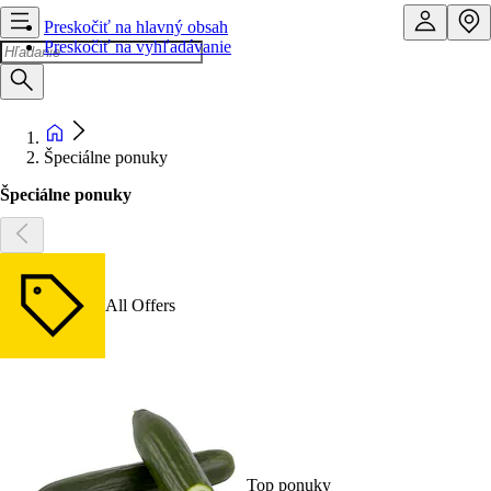
Preskočiť na hlavný obsah
Preskočiť na vyhľadávanie
Špeciálne ponuky
Špeciálne ponuky
All Offers
Top ponuky