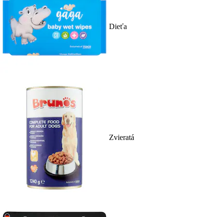
Dieťa
Zvieratá