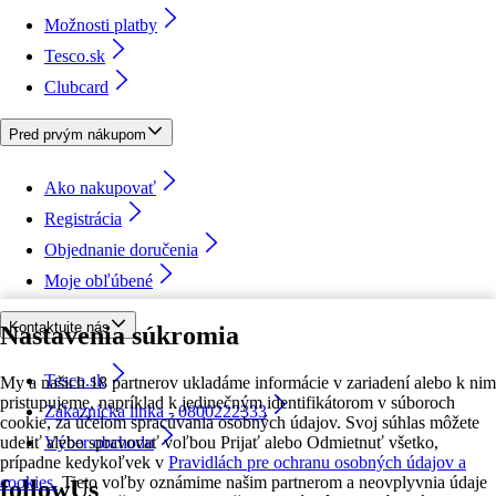
Možnosti platby
Tesco.sk
Clubcard
Pred prvým nákupom
Ako nakupovať
Registrácia
Objednanie doručenia
Moje obľúbené
Kontaktujte nás
Nastavenia súkromia
Tesco.sk
My a našich 18 partnerov ukladáme informácie v zariadení alebo k nim
pristupujeme, napríklad k jedinečným identifikátorom v súboroch
Zákaznícka linka - 0800222333
cookie, za účelom spracúvania osobných údajov. Svoj súhlas môžete
udeliť alebo spravovať voľbou Prijať alebo Odmietnuť všetko,
Výber obchodu
prípadne kedykoľvek v
Pravidlách pre ochranu osobných údajov a
cookies.
Tieto voľby oznámime našim partnerom a neovplyvnia údaje
followUs