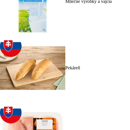
Mliečne výrobky a vajcia
Pekáreň