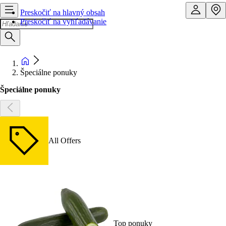
Preskočiť na hlavný obsah
Preskočiť na vyhľadávanie
Špeciálne ponuky
Špeciálne ponuky
All Offers
Top ponuky