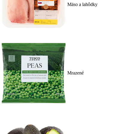
Mäso a lahôdky
Mrazené