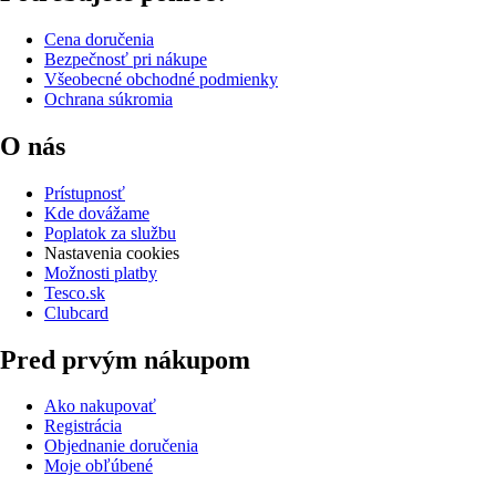
Cena doručenia
Bezpečnosť pri nákupe
Všeobecné obchodné podmienky
Ochrana súkromia
O nás
Prístupnosť
Kde dovážame
Poplatok za službu
Nastavenia cookies
Možnosti platby
Tesco.sk
Clubcard
Pred prvým nákupom
Ako nakupovať
Registrácia
Objednanie doručenia
Moje obľúbené