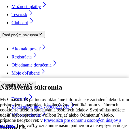
Možnosti platby
Tesco.sk
Clubcard
Pred prvým nákupom
Ako nakupovať
Registrácia
Objednanie doručenia
Moje obľúbené
Kontaktujte nás
Nastavenia súkromia
Tesco.sk
My a našich 18 partnerov ukladáme informácie v zariadení alebo k nim
pristupujeme, napríklad k jedinečným identifikátorom v súboroch
Zákaznícka linka - 0800222333
cookie, za účelom spracúvania osobných údajov. Svoj súhlas môžete
udeliť alebo spravovať voľbou Prijať alebo Odmietnuť všetko,
Výber obchodu
prípadne kedykoľvek v
Pravidlách pre ochranu osobných údajov a
cookies.
Tieto voľby oznámime našim partnerom a neovplyvnia údaje
followUs