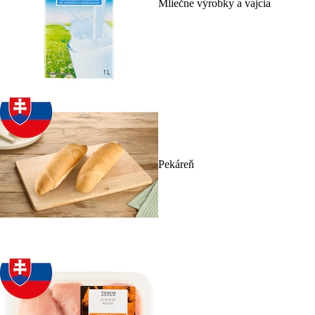
Mliečne výrobky a vajcia
Pekáreň