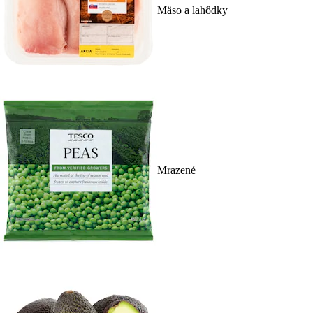
Mäso a lahôdky
Mrazené