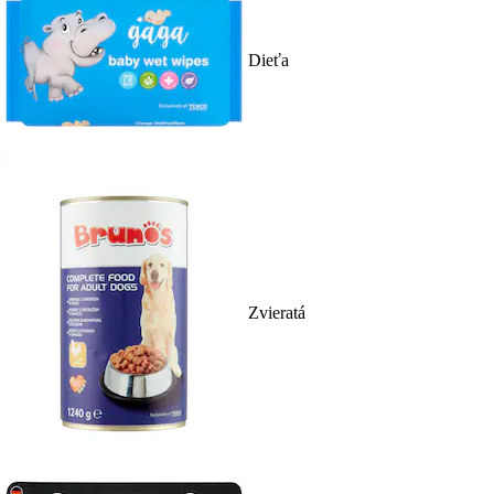
Dieťa
Zvieratá