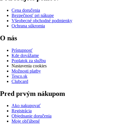
Cena doručenia
Bezpečnosť pri nákupe
Všeobecné obchodné podmienky
Ochrana súkromia
O nás
Prístupnosť
Kde dovážame
Poplatok za službu
Nastavenia cookies
Možnosti platby
Tesco.sk
Clubcard
Pred prvým nákupom
Ako nakupovať
Registrácia
Objednanie doručenia
Moje obľúbené