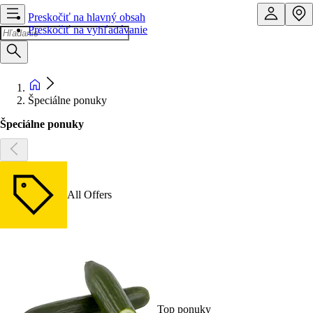
Preskočiť na hlavný obsah
Preskočiť na vyhľadávanie
Špeciálne ponuky
Špeciálne ponuky
All Offers
Top ponuky