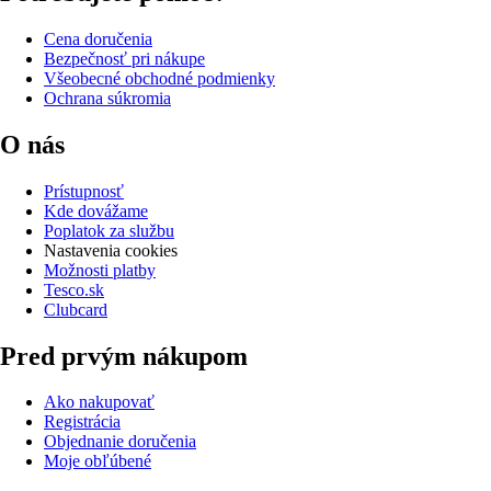
Cena doručenia
Bezpečnosť pri nákupe
Všeobecné obchodné podmienky
Ochrana súkromia
O nás
Prístupnosť
Kde dovážame
Poplatok za službu
Nastavenia cookies
Možnosti platby
Tesco.sk
Clubcard
Pred prvým nákupom
Ako nakupovať
Registrácia
Objednanie doručenia
Moje obľúbené