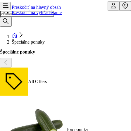
Preskočiť na hlavný obsah
Preskočiť na vyhľadávanie
Špeciálne ponuky
Špeciálne ponuky
All Offers
Top ponuky