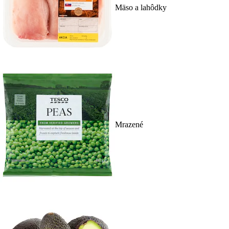
Mäso a lahôdky
Mrazené