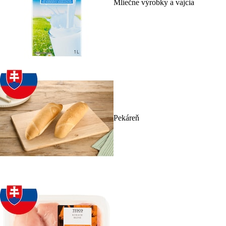
Mliečne výrobky a vajcia
Pekáreň