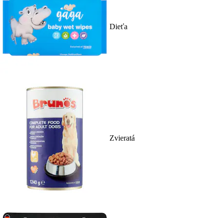
Dieťa
Zvieratá