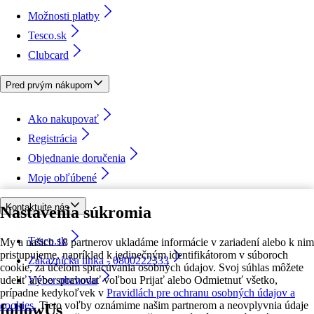
Možnosti platby
Tesco.sk
Clubcard
Pred prvým nákupom
Ako nakupovať
Registrácia
Objednanie doručenia
Moje obľúbené
Kontaktujte nás
Nastavenia súkromia
Tesco.sk
My a našich 18 partnerov ukladáme informácie v zariadení alebo k nim
pristupujeme, napríklad k jedinečným identifikátorom v súboroch
Zákaznícka linka - 0800222333
cookie, za účelom spracúvania osobných údajov. Svoj súhlas môžete
udeliť alebo spravovať voľbou Prijať alebo Odmietnuť všetko,
Výber obchodu
prípadne kedykoľvek v
Pravidlách pre ochranu osobných údajov a
cookies.
Tieto voľby oznámime našim partnerom a neovplyvnia údaje
followUs