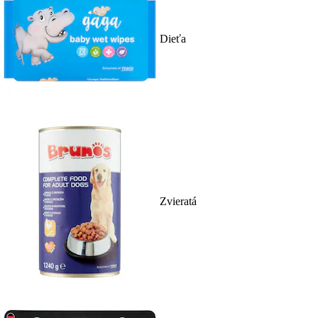
Dieťa
Zvieratá