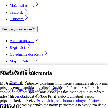
Možnosti platby
Tesco.sk
Clubcard
Pred prvým nákupom
Ako nakupovať
Registrácia
Objednanie doručenia
Moje obľúbené
Kontaktujte nás
Nastavenia súkromia
Tesco.sk
My a našich 18 partnerov ukladáme informácie v zariadení alebo k nim
pristupujeme, napríklad k jedinečným identifikátorom v súboroch
Zákaznícka linka - 0800222333
cookie, za účelom spracúvania osobných údajov. Svoj súhlas môžete
udeliť alebo spravovať voľbou Prijať alebo Odmietnuť všetko,
Výber obchodu
prípadne kedykoľvek v
Pravidlách pre ochranu osobných údajov a
cookies.
Tieto voľby oznámime našim partnerom a neovplyvnia údaje
followUs