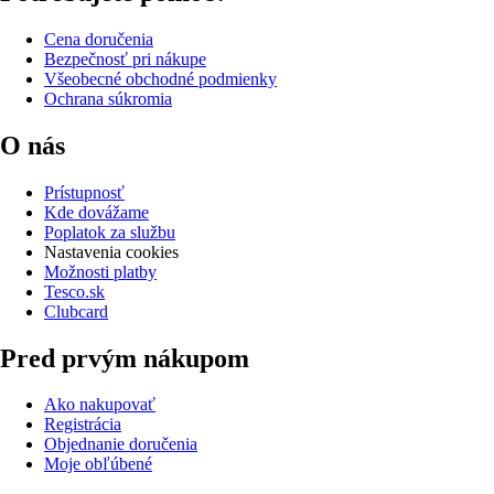
Cena doručenia
Bezpečnosť pri nákupe
Všeobecné obchodné podmienky
Ochrana súkromia
O nás
Prístupnosť
Kde dovážame
Poplatok za službu
Nastavenia cookies
Možnosti platby
Tesco.sk
Clubcard
Pred prvým nákupom
Ako nakupovať
Registrácia
Objednanie doručenia
Moje obľúbené