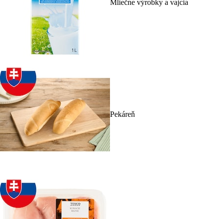
Mliečne výrobky a vajcia
Pekáreň