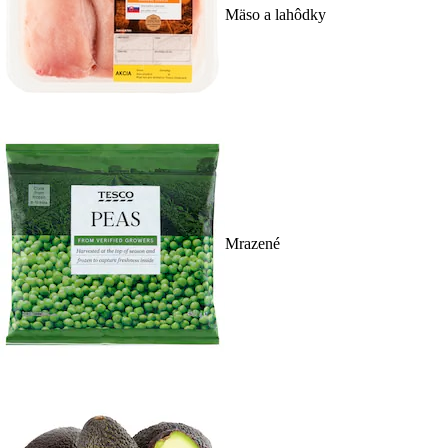
Mäso a lahôdky
Mrazené