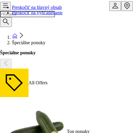
Preskočiť na hlavný obsah
Preskočiť na vyhľadávanie
Špeciálne ponuky
Špeciálne ponuky
All Offers
Top ponuky