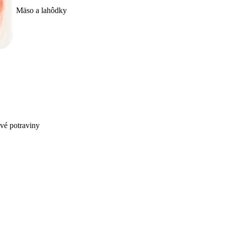
Mäso a lahôdky
ivé potraviny