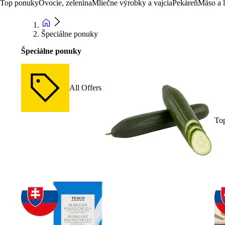
Top ponuky
Ovocie, zelenina
Mliečne výrobky a vajcia
Pekáreň
Mäso a 
Špeciálne ponuky
Špeciálne ponuky
All Offers
To