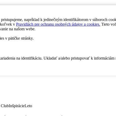
 pristupujeme, napríklad k jedinečným identifikátorom v súboroch coo
dykoľvek v
Pravidlách pre ochranu osobných údajov a cookies.
Tieto voľ
vanie na našom webe.
es v pätičke stránky.
zariadenia na identifikáciu. Ukladať a/alebo pristupovať k informáciám
 Club
Inšpirácie
Leto