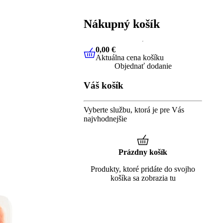
Nákupný košík
0,00 €
Aktuálna cena košíku
0,00 €
Aktuálna cena košíku
Objednať dodanie
Váš košík
Vyberte službu, ktorá je pre Vás
najvhodnejšie
Prázdny košík
Produkty, ktoré pridáte do svojho
košíka sa zobrazia tu