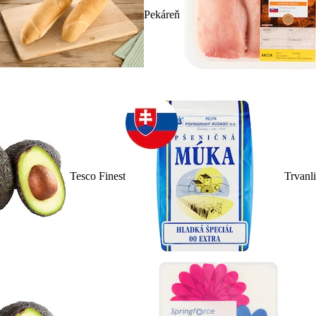
Pekáreň
Tesco Finest
Trvanl