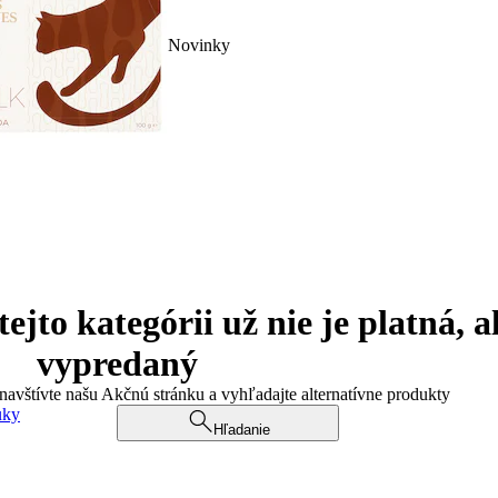
Novinky
jto kategórii už nie je platná, a
vypredaný
 navštívte našu Akčnú stránku a vyhľadajte alternatívne produkty
uky
Hľadanie