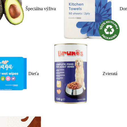
Špeciálna výživa
Dom
Dieťa
Zvieratá