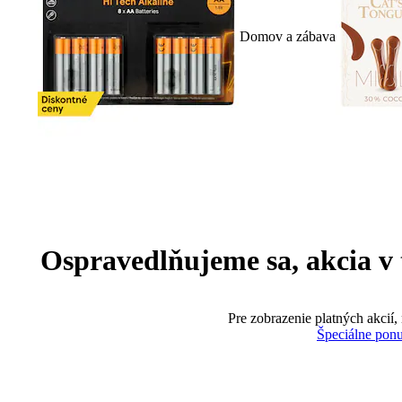
Domov a zábava
Ospravedlňujeme sa, akcia v te
Pre zobrazenie platných akcií,
Špeciálne pon