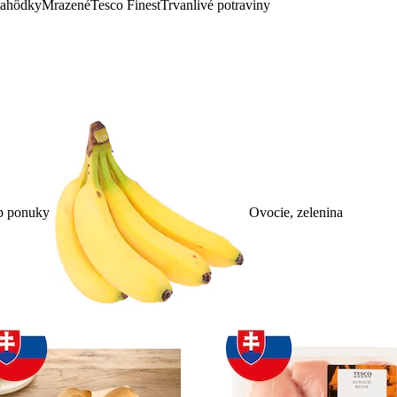
lahôdky
Mrazené
Tesco Finest
Trvanlivé potraviny
p ponuky
Ovocie, zelenina