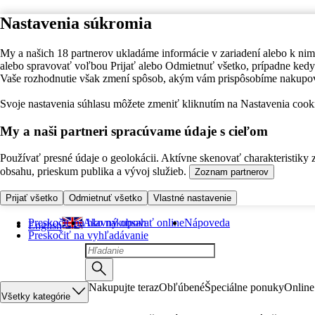
Nastavenia súkromia
My a našich 18 partnerov ukladáme informácie v zariadení alebo k nim
alebo spravovať voľbou Prijať alebo Odmietnuť všetko, prípadne ke
Vaše rozhodnutie však zmení spôsob, akým vám prispôsobíme nakupo
Svoje nastavenia súhlasu môžete zmeniť kliknutím na Nastavenia cooki
My a naši partneri spracúvame údaje s cieľom
Používať presné údaje o geolokácii. Aktívne skenovať charakteristiky 
obsahu, prieskum publika a vývoj služieb.
Zoznam partnerov
Prijať všetko
Odmietnuť všetko
Vlastné nastavenie
Preskočiť na hlavný obsah
Ako nakupovať online
Nápoveda
English
Preskočiť na vyhľadávanie
Nakupujte teraz
Obľúbené
Špeciálne ponuky
Online
Všetky kategórie