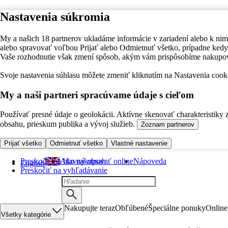
Nastavenia súkromia
My a našich 18 partnerov ukladáme informácie v zariadení alebo k nim
alebo spravovať voľbou Prijať alebo Odmietnuť všetko, prípadne ke
Vaše rozhodnutie však zmení spôsob, akým vám prispôsobíme nakupo
Svoje nastavenia súhlasu môžete zmeniť kliknutím na Nastavenia cooki
My a naši partneri spracúvame údaje s cieľom
Používať presné údaje o geolokácii. Aktívne skenovať charakteristiky 
obsahu, prieskum publika a vývoj služieb.
Zoznam partnerov
Prijať všetko
Odmietnuť všetko
Vlastné nastavenie
Preskočiť na hlavný obsah
Ako nakupovať online
Nápoveda
English
Preskočiť na vyhľadávanie
Nakupujte teraz
Obľúbené
Špeciálne ponuky
Online
Všetky kategórie