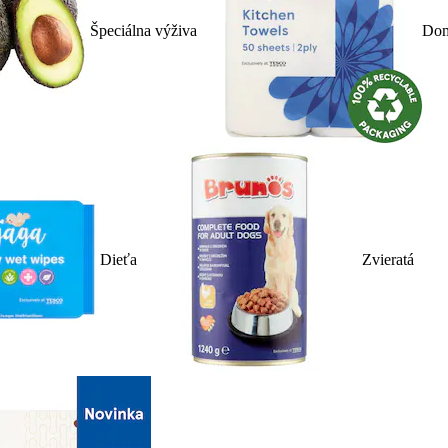
Špeciálna výživa
Dom
Dieťa
Zvieratá