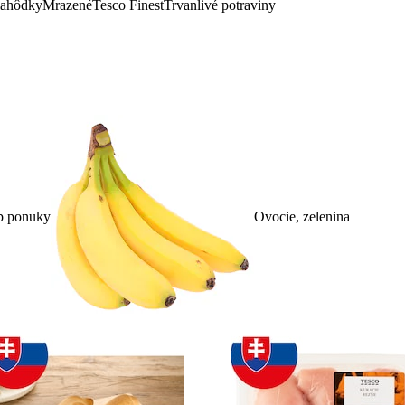
lahôdky
Mrazené
Tesco Finest
Trvanlivé potraviny
p ponuky
Ovocie, zelenina