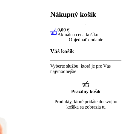
Nákupný košík
0,00 €
Aktuálna cena košíku
0,00 €
Aktuálna cena košíku
Objednať dodanie
Váš košík
Vyberte službu, ktorá je pre Vás
najvhodnejšie
Prázdny košík
Produkty, ktoré pridáte do svojho
košíka sa zobrazia tu