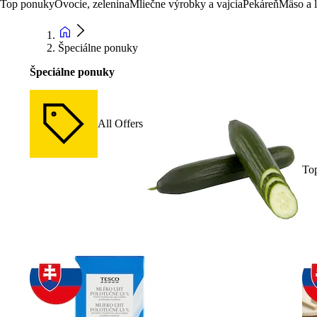
Top ponuky
Ovocie, zelenina
Mliečne výrobky a vajcia
Pekáreň
Mäso a 
Špeciálne ponuky
Špeciálne ponuky
All Offers
To