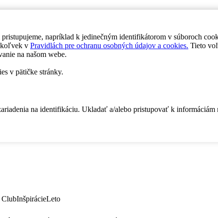
 pristupujeme, napríklad k jedinečným identifikátorom v súboroch coo
dykoľvek v
Pravidlách pre ochranu osobných údajov a cookies.
Tieto voľ
vanie na našom webe.
es v pätičke stránky.
zariadenia na identifikáciu. Ukladať a/alebo pristupovať k informáciám
 Club
Inšpirácie
Leto