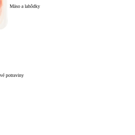
Mäso a lahôdky
ivé potraviny