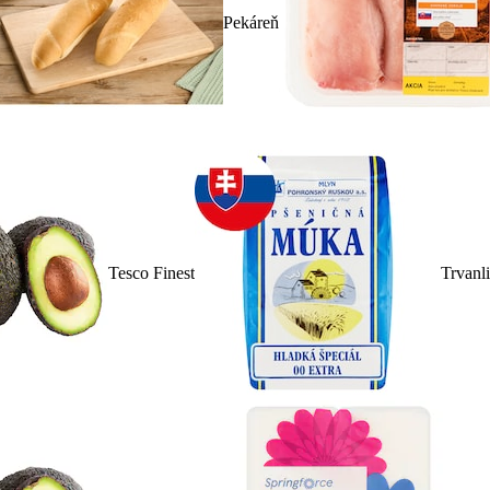
Pekáreň
Tesco Finest
Trvanl