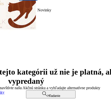
Novinky
jto kategórii už nie je platná, a
vypredaný
 navštívte našu Akčnú stránku a vyhľadajte alternatívne produkty
uky
Hľadanie