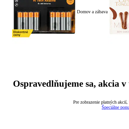
Domov a zábava
Ospravedlňujeme sa, akcia v te
Pre zobrazenie platných akcií,
Špeciálne pon