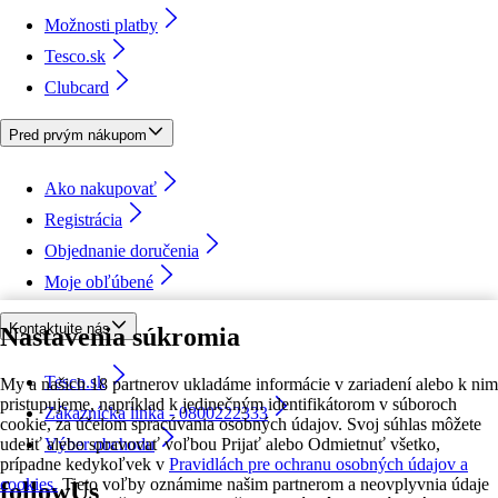
Možnosti platby
Tesco.sk
Clubcard
Pred prvým nákupom
Ako nakupovať
Registrácia
Objednanie doručenia
Moje obľúbené
Kontaktujte nás
Nastavenia súkromia
Tesco.sk
My a našich 18 partnerov ukladáme informácie v zariadení alebo k nim
pristupujeme, napríklad k jedinečným identifikátorom v súboroch
Zákaznícka linka - 0800222333
cookie, za účelom spracúvania osobných údajov. Svoj súhlas môžete
udeliť alebo spravovať voľbou Prijať alebo Odmietnuť všetko,
Výber obchodu
prípadne kedykoľvek v
Pravidlách pre ochranu osobných údajov a
cookies.
Tieto voľby oznámime našim partnerom a neovplyvnia údaje
followUs