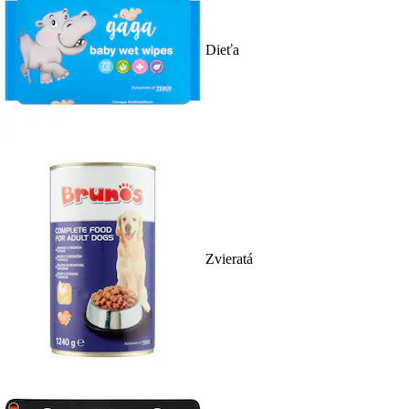
Dieťa
Zvieratá