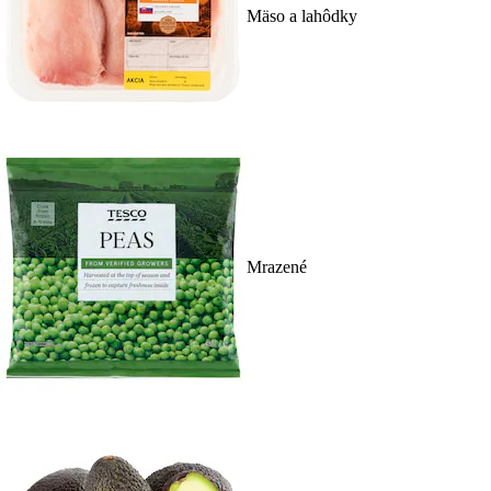
Mäso a lahôdky
Mrazené