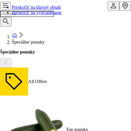
Preskočiť na hlavný obsah
Preskočiť na vyhľadávanie
Špeciálne ponuky
Špeciálne ponuky
All Offers
Top ponuky