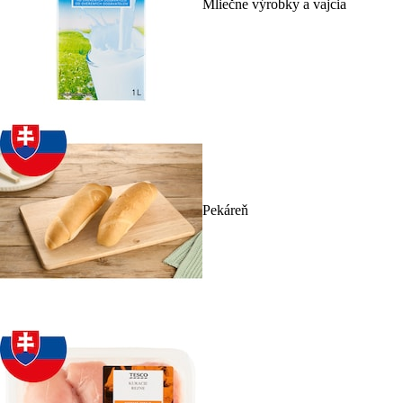
Mliečne výrobky a vajcia
Pekáreň