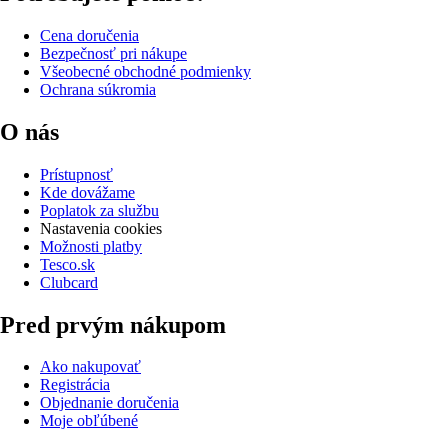
Cena doručenia
Bezpečnosť pri nákupe
Všeobecné obchodné podmienky
Ochrana súkromia
O nás
Prístupnosť
Kde dovážame
Poplatok za službu
Nastavenia cookies
Možnosti platby
Tesco.sk
Clubcard
Pred prvým nákupom
Ako nakupovať
Registrácia
Objednanie doručenia
Moje obľúbené