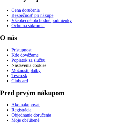
Cena doručenia
Bezpečnosť pri nákupe
Všeobecné obchodné podmienky
Ochrana súkromia
O nás
Prístupnosť
Kde dovážame
Poplatok za službu
Nastavenia cookies
Možnosti platby
Tesco.sk
Clubcard
Pred prvým nákupom
Ako nakupovať
Registrácia
Objednanie doručenia
Moje obľúbené