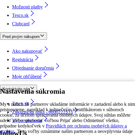
Možnosti platby
Tesco.sk
Clubcard
Pred prvým nákupom
Ako nakupovať
Registrácia
Objednanie doručenia
Moje obľúbené
Kontaktujte nás
Nastavenia súkromia
Tesco.sk
My a našich 18 partnerov ukladáme informácie v zariadení alebo k nim
pristupujeme, napríklad k jedinečným identifikátorom v súboroch
Zákaznícka linka - 0800222333
cookie, za účelom spracúvania osobných údajov. Svoj súhlas môžete
udeliť alebo spravovať voľbou Prijať alebo Odmietnuť všetko,
Výber obchodu
prípadne kedykoľvek v
Pravidlách pre ochranu osobných údajov a
cookies.
Tieto voľby oznámime našim partnerom a neovplyvnia údaje
followUs