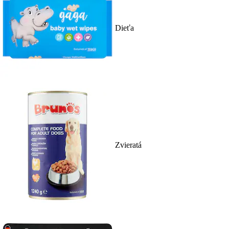
Dieťa
Zvieratá