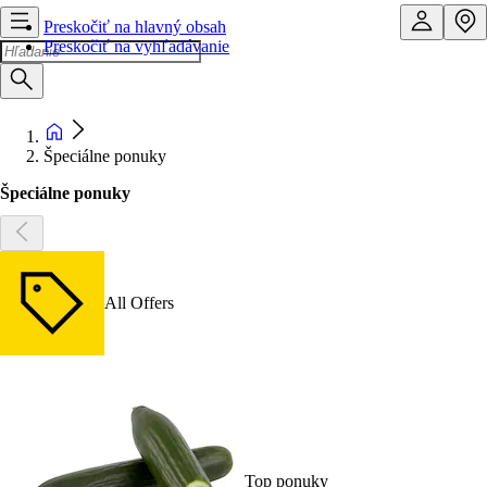
Preskočiť na hlavný obsah
Preskočiť na vyhľadávanie
Špeciálne ponuky
Špeciálne ponuky
All Offers
Top ponuky