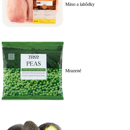
Mäso a lahôdky
Mrazené