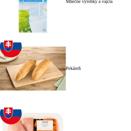
Mliečne výrobky a vajcia
Pekáreň