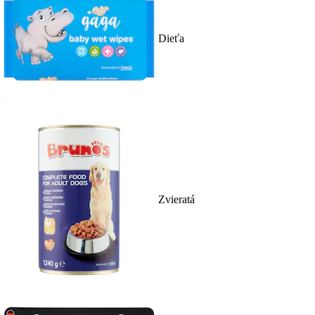
Dieťa
Zvieratá