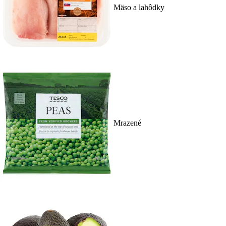
Mäso a lahôdky
Mrazené