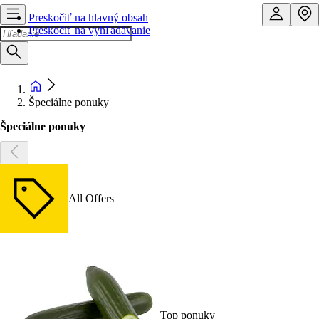
Preskočiť na hlavný obsah
Preskočiť na vyhľadávanie
Špeciálne ponuky
Špeciálne ponuky
All Offers
Top ponuky