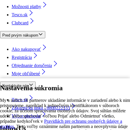
Možnosti platby
Tesco.sk
Clubcard
Pred prvým nákupom
Ako nakupovať
Registrácia
Objednanie doručenia
Moje obľúbené
Kontaktujte nás
Nastavenia súkromia
Tesco.sk
My a našich 18 partnerov ukladáme informácie v zariadení alebo k nim
pristupujeme, napríklad k jedinečným identifikátorom v súboroch
Zákaznícka linka - 0800222333
cookie, za účelom spracúvania osobných údajov. Svoj súhlas môžete
udeliť alebo spravovať voľbou Prijať alebo Odmietnuť všetko,
Výber obchodu
prípadne kedykoľvek v
Pravidlách pre ochranu osobných údajov a
cookies.
Tieto voľby oznámime našim partnerom a neovplyvnia údaje
followUs