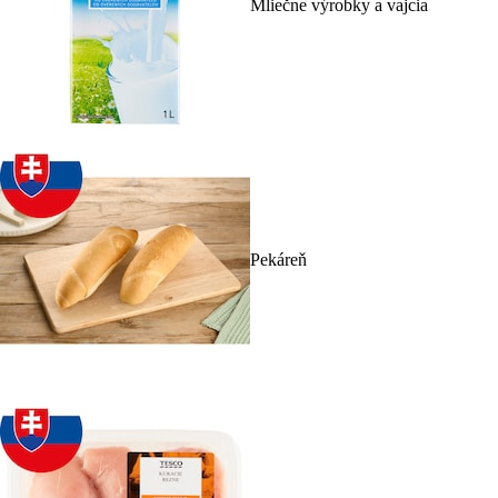
Mliečne výrobky a vajcia
Pekáreň