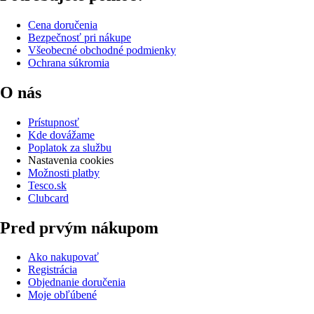
Cena doručenia
Bezpečnosť pri nákupe
Všeobecné obchodné podmienky
Ochrana súkromia
O nás
Prístupnosť
Kde dovážame
Poplatok za službu
Nastavenia cookies
Možnosti platby
Tesco.sk
Clubcard
Pred prvým nákupom
Ako nakupovať
Registrácia
Objednanie doručenia
Moje obľúbené