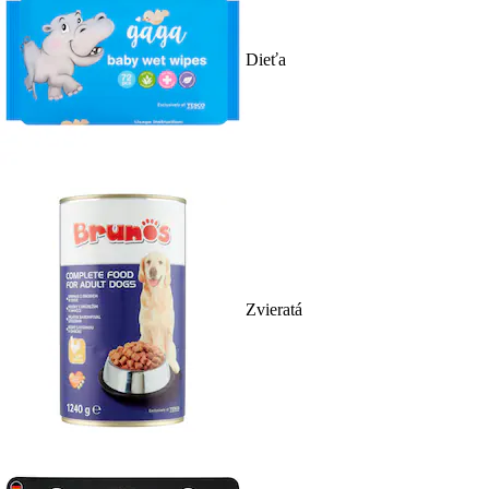
Dieťa
Zvieratá