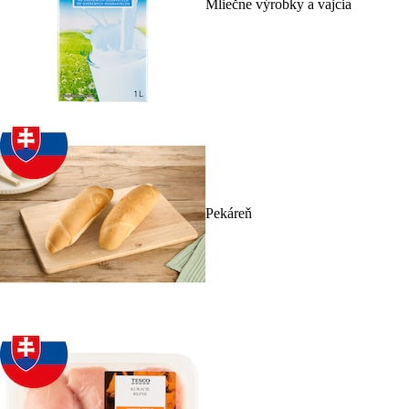
Mliečne výrobky a vajcia
Pekáreň