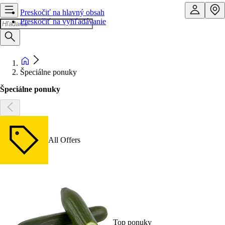
Preskočiť na hlavný obsah
Preskočiť na vyhľadávanie
Špeciálne ponuky
Špeciálne ponuky
All Offers
Top ponuky