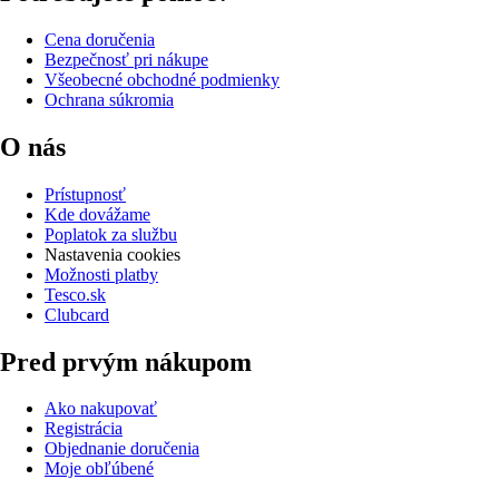
Cena doručenia
Bezpečnosť pri nákupe
Všeobecné obchodné podmienky
Ochrana súkromia
O nás
Prístupnosť
Kde dovážame
Poplatok za službu
Nastavenia cookies
Možnosti platby
Tesco.sk
Clubcard
Pred prvým nákupom
Ako nakupovať
Registrácia
Objednanie doručenia
Moje obľúbené