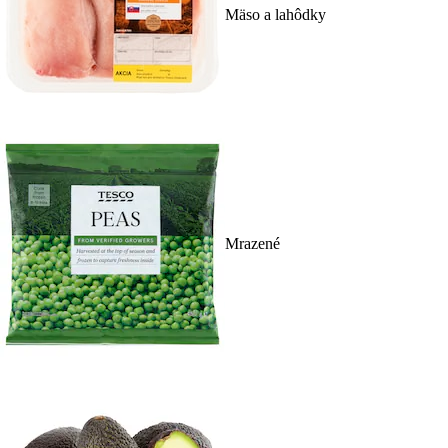
Mäso a lahôdky
Mrazené