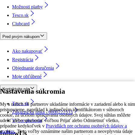
Možnosti platby
Tesco.sk
Clubcard
Pred prvým nákupom
Ako nakupovať
Registrácia
Objednanie doručenia
Moje obľúbené
Kontaktujte nás
Nastavenia súkromia
Tesco.sk
My a našich 18 partnerov ukladáme informácie v zariadení alebo k nim
pristupujeme, napríklad k jedinečným identifikátorom v súboroch
Zákaznícka linka - 0800222333
cookie, za účelom spracúvania osobných údajov. Svoj súhlas môžete
udeliť alebo spravovať voľbou Prijať alebo Odmietnuť všetko,
Výber obchodu
prípadne kedykoľvek v
Pravidlách pre ochranu osobných údajov a
cookies.
Tieto voľby oznámime našim partnerom a neovplyvnia údaje
followUs