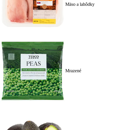
Mäso a lahôdky
Mrazené