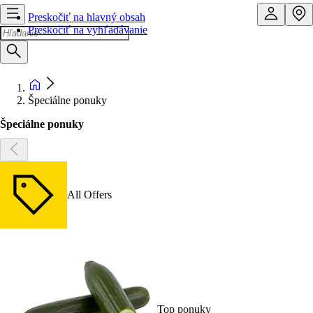
Preskočiť na hlavný obsah
Preskočiť na vyhľadávanie
Špeciálne ponuky
Špeciálne ponuky
All Offers
Top ponuky