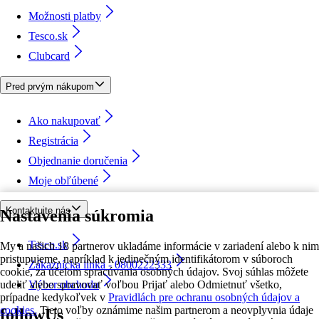
Možnosti platby
Tesco.sk
Clubcard
Pred prvým nákupom
Ako nakupovať
Registrácia
Objednanie doručenia
Moje obľúbené
Kontaktujte nás
Nastavenia súkromia
Tesco.sk
My a našich 18 partnerov ukladáme informácie v zariadení alebo k nim
pristupujeme, napríklad k jedinečným identifikátorom v súboroch
Zákaznícka linka - 0800222333
cookie, za účelom spracúvania osobných údajov. Svoj súhlas môžete
udeliť alebo spravovať voľbou Prijať alebo Odmietnuť všetko,
Výber obchodu
prípadne kedykoľvek v
Pravidlách pre ochranu osobných údajov a
cookies.
Tieto voľby oznámime našim partnerom a neovplyvnia údaje
followUs