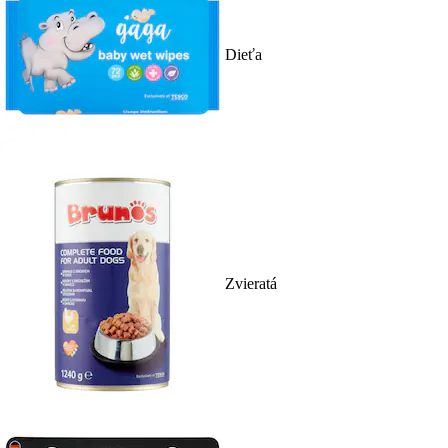
Dieťa
Zvieratá