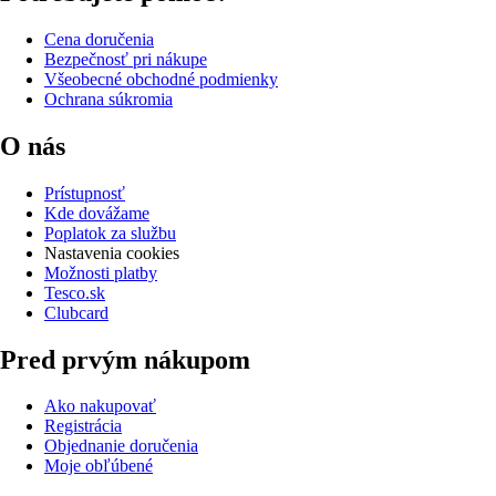
Cena doručenia
Bezpečnosť pri nákupe
Všeobecné obchodné podmienky
Ochrana súkromia
O nás
Prístupnosť
Kde dovážame
Poplatok za službu
Nastavenia cookies
Možnosti platby
Tesco.sk
Clubcard
Pred prvým nákupom
Ako nakupovať
Registrácia
Objednanie doručenia
Moje obľúbené