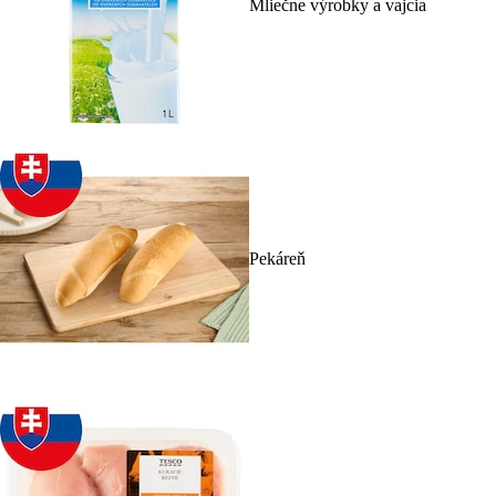
Mliečne výrobky a vajcia
Pekáreň