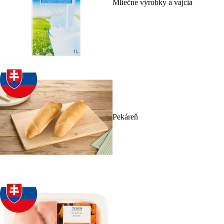
Mliečne výrobky a vajcia
Pekáreň