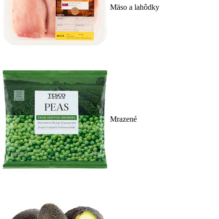
Mäso a lahôdky
Mrazené