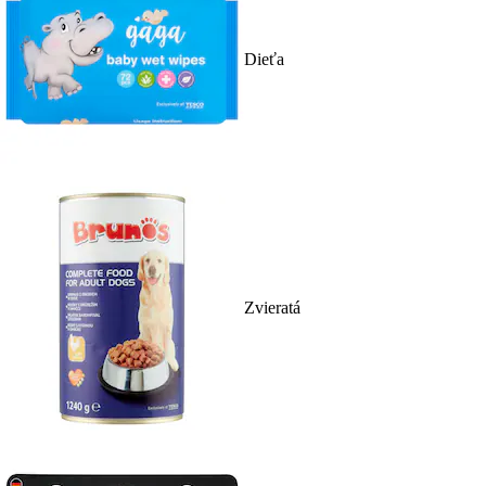
Dieťa
Zvieratá