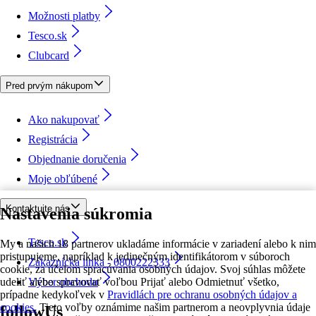
Možnosti platby
Tesco.sk
Clubcard
Pred prvým nákupom
Ako nakupovať
Registrácia
Objednanie doručenia
Moje obľúbené
Kontaktujte nás
Nastavenia súkromia
Tesco.sk
My a našich 18 partnerov ukladáme informácie v zariadení alebo k nim
pristupujeme, napríklad k jedinečným identifikátorom v súboroch
Zákaznícka linka - 0800222333
cookie, za účelom spracúvania osobných údajov. Svoj súhlas môžete
udeliť alebo spravovať voľbou Prijať alebo Odmietnuť všetko,
Výber obchodu
prípadne kedykoľvek v
Pravidlách pre ochranu osobných údajov a
cookies.
Tieto voľby oznámime našim partnerom a neovplyvnia údaje
followUs