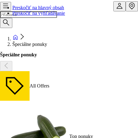
Preskočiť na hlavný obsah
Preskočiť na vyhľadávanie
Špeciálne ponuky
Špeciálne ponuky
All Offers
Top ponuky