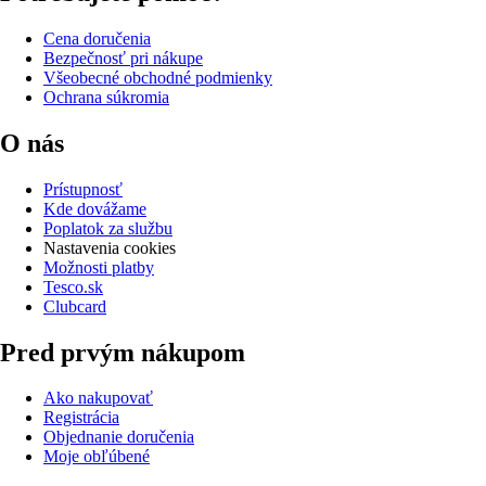
Cena doručenia
Bezpečnosť pri nákupe
Všeobecné obchodné podmienky
Ochrana súkromia
O nás
Prístupnosť
Kde dovážame
Poplatok za službu
Nastavenia cookies
Možnosti platby
Tesco.sk
Clubcard
Pred prvým nákupom
Ako nakupovať
Registrácia
Objednanie doručenia
Moje obľúbené