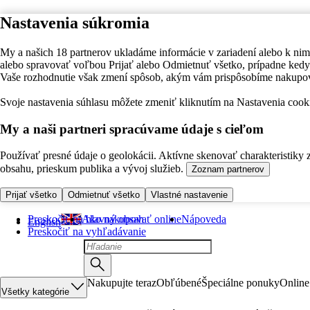
Nastavenia súkromia
My a našich 18 partnerov ukladáme informácie v zariadení alebo k nim
alebo spravovať voľbou Prijať alebo Odmietnuť všetko, prípadne ke
Vaše rozhodnutie však zmení spôsob, akým vám prispôsobíme nakupo
Svoje nastavenia súhlasu môžete zmeniť kliknutím na Nastavenia cooki
My a naši partneri spracúvame údaje s cieľom
Používať presné údaje o geolokácii. Aktívne skenovať charakteristiky 
obsahu, prieskum publika a vývoj služieb.
Zoznam partnerov
Prijať všetko
Odmietnuť všetko
Vlastné nastavenie
Preskočiť na hlavný obsah
Ako nakupovať online
Nápoveda
English
Preskočiť na vyhľadávanie
Nakupujte teraz
Obľúbené
Špeciálne ponuky
Online
Všetky kategórie