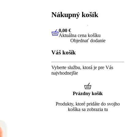
Nákupný košík
0,00 €
Aktuálna cena košíku
0,00 €
Aktuálna cena košíku
Objednať dodanie
Váš košík
Vyberte službu, ktorá je pre Vás
najvhodnejšie
Prázdny košík
Produkty, ktoré pridáte do svojho
košíka sa zobrazia tu