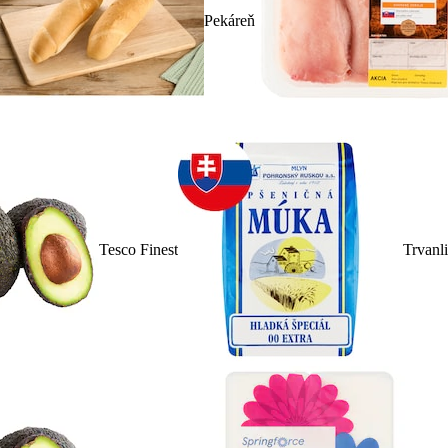
Pekáreň
Tesco Finest
Trvanl