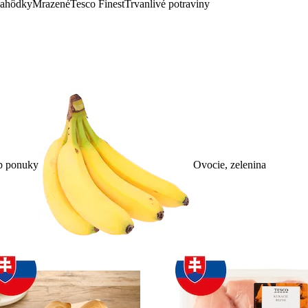
lahôdky
Mrazené
Tesco Finest
Trvanlivé potraviny
p ponuky
Ovocie, zelenina