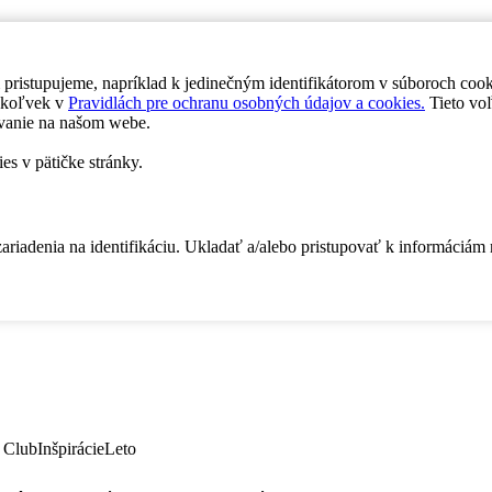
 pristupujeme, napríklad k jedinečným identifikátorom v súboroch coo
dykoľvek v
Pravidlách pre ochranu osobných údajov a cookies.
Tieto voľ
vanie na našom webe.
es v pätičke stránky.
zariadenia na identifikáciu. Ukladať a/alebo pristupovať k informáciám
 Club
Inšpirácie
Leto