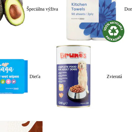
Špeciálna výživa
Dom
Dieťa
Zvieratá