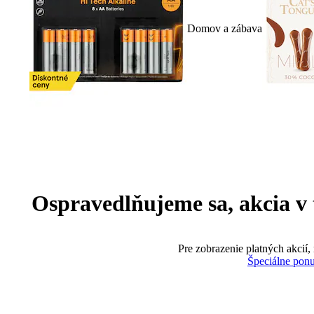
Domov a zábava
Ospravedlňujeme sa, akcia v te
Pre zobrazenie platných akcií,
Špeciálne pon