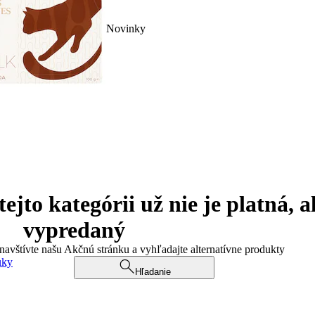
Novinky
jto kategórii už nie je platná, a
vypredaný
 navštívte našu Akčnú stránku a vyhľadajte alternatívne produkty
uky
Hľadanie