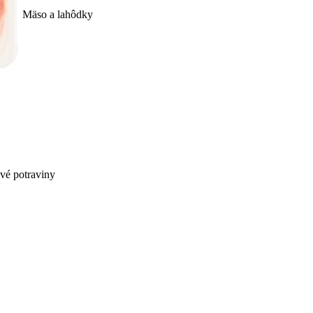
Mäso a lahôdky
ivé potraviny