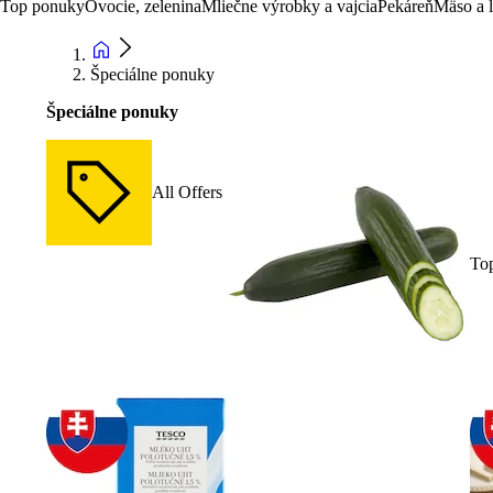
Top ponuky
Ovocie, zelenina
Mliečne výrobky a vajcia
Pekáreň
Mäso a 
Špeciálne ponuky
Špeciálne ponuky
All Offers
To