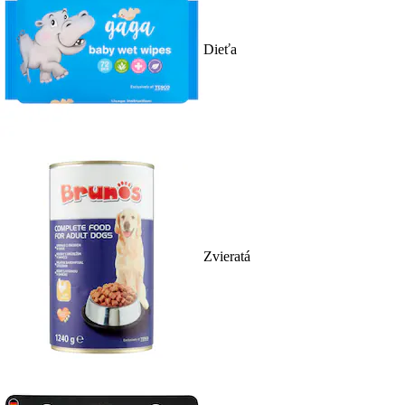
Dieťa
Zvieratá