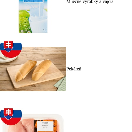
Mliečne výrobky a vajcia
Pekáreň