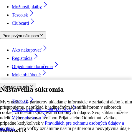
Možnosti platby
Tesco.sk
Clubcard
Pred prvým nákupom
Ako nakupovať
Registrácia
Objednanie doručenia
Moje obľúbené
Kontaktujte nás
Nastavenia súkromia
Tesco.sk
My a našich 18 partnerov ukladáme informácie v zariadení alebo k nim
pristupujeme, napríklad k jedinečným identifikátorom v súboroch
Zákaznícka linka - 0800222333
cookie, za účelom spracúvania osobných údajov. Svoj súhlas môžete
udeliť alebo spravovať voľbou Prijať alebo Odmietnuť všetko,
Výber obchodu
prípadne kedykoľvek v
Pravidlách pre ochranu osobných údajov a
cookies.
Tieto voľby oznámime našim partnerom a neovplyvnia údaje
followUs