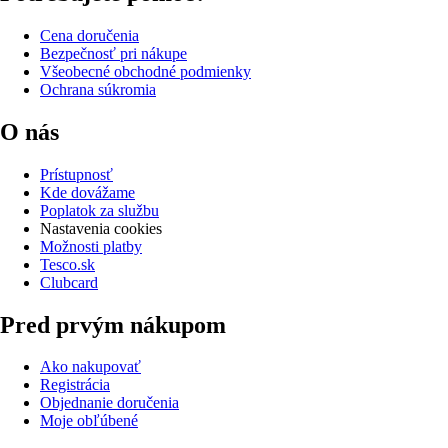
Cena doručenia
Bezpečnosť pri nákupe
Všeobecné obchodné podmienky
Ochrana súkromia
O nás
Prístupnosť
Kde dovážame
Poplatok za službu
Nastavenia cookies
Možnosti platby
Tesco.sk
Clubcard
Pred prvým nákupom
Ako nakupovať
Registrácia
Objednanie doručenia
Moje obľúbené