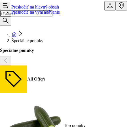
Preskočiť na hlavný obsah
Preskočiť na vyhľadávanie
Špeciálne ponuky
Špeciálne ponuky
All Offers
Top ponuky