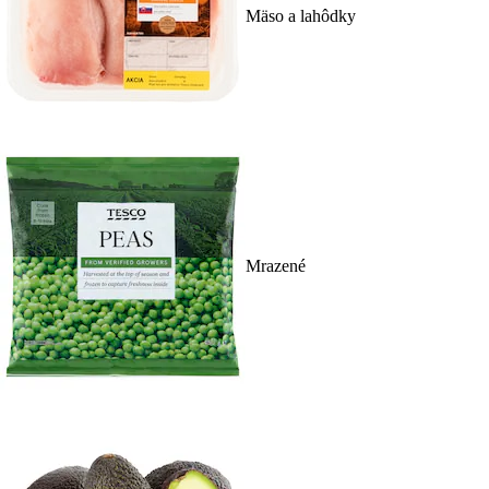
Mäso a lahôdky
Mrazené