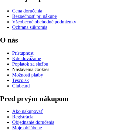
Cena doručenia
Bezpečnosť pri nákupe
Všeobecné obchodné podmienky
Ochrana súkromia
O nás
Prístupnosť
Kde dovážame
Poplatok za službu
Nastavenia cookies
Možnosti platby
Tesco.sk
Clubcard
Pred prvým nákupom
Ako nakupovať
Registrácia
Objednanie doručenia
Moje obľúbené