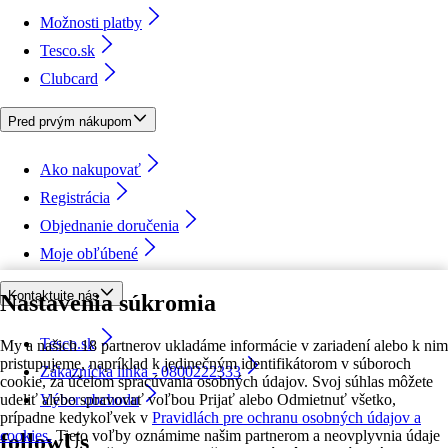
Možnosti platby
Tesco.sk
Clubcard
Pred prvým nákupom
Ako nakupovať
Registrácia
Objednanie doručenia
Moje obľúbené
Kontaktujte nás
Nastavenia súkromia
Tesco.sk
My a našich 18 partnerov ukladáme informácie v zariadení alebo k nim
pristupujeme, napríklad k jedinečným identifikátorom v súboroch
Zákaznícka linka - 0800222333
cookie, za účelom spracúvania osobných údajov. Svoj súhlas môžete
udeliť alebo spravovať voľbou Prijať alebo Odmietnuť všetko,
Výber obchodu
prípadne kedykoľvek v
Pravidlách pre ochranu osobných údajov a
cookies.
Tieto voľby oznámime našim partnerom a neovplyvnia údaje
followUs