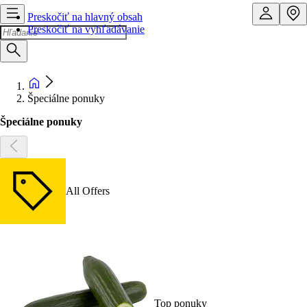
Preskočiť na hlavný obsah
Preskočiť na vyhľadávanie
Špeciálne ponuky
Špeciálne ponuky
All Offers
Top ponuky