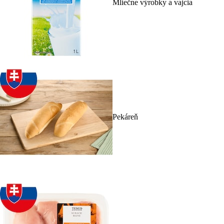
Mliečne výrobky a vajcia
Pekáreň