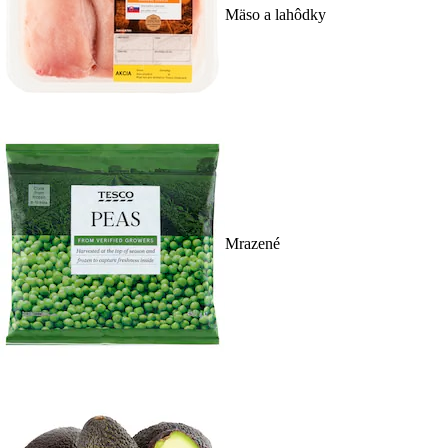
Mäso a lahôdky
Mrazené