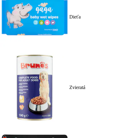
Dieťa
Zvieratá