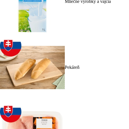
Mliečne výrobky a vajcia
Pekáreň