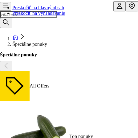
Preskočiť na hlavný obsah
Preskočiť na vyhľadávanie
Špeciálne ponuky
Špeciálne ponuky
All Offers
Top ponuky