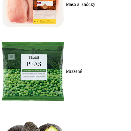
Mäso a lahôdky
Mrazené