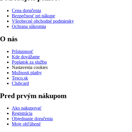
Cena doručenia
Bezpečnosť pri nákupe
Všeobecné obchodné podmienky
Ochrana súkromia
O nás
Prístupnosť
Kde dovážame
Poplatok za službu
Nastavenia cookies
Možnosti platby
Tesco.sk
Clubcard
Pred prvým nákupom
Ako nakupovať
Registrácia
Objednanie doručenia
Moje obľúbené