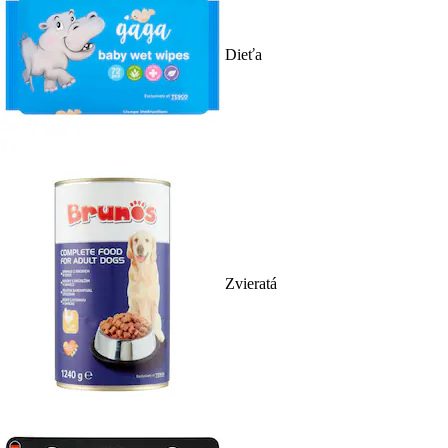
Dieťa
Zvieratá