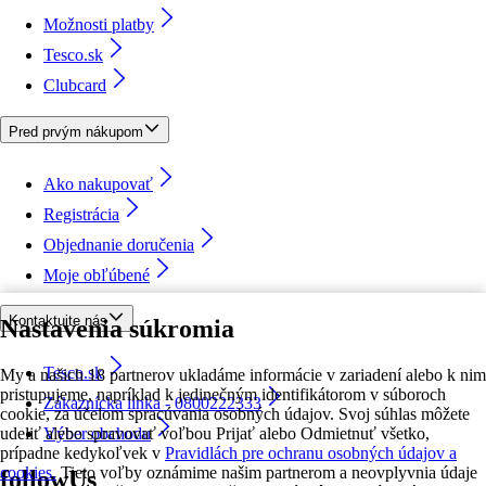
Možnosti platby
Tesco.sk
Clubcard
Pred prvým nákupom
Ako nakupovať
Registrácia
Objednanie doručenia
Moje obľúbené
Kontaktujte nás
Nastavenia súkromia
Tesco.sk
My a našich 18 partnerov ukladáme informácie v zariadení alebo k nim
pristupujeme, napríklad k jedinečným identifikátorom v súboroch
Zákaznícka linka - 0800222333
cookie, za účelom spracúvania osobných údajov. Svoj súhlas môžete
udeliť alebo spravovať voľbou Prijať alebo Odmietnuť všetko,
Výber obchodu
prípadne kedykoľvek v
Pravidlách pre ochranu osobných údajov a
cookies.
Tieto voľby oznámime našim partnerom a neovplyvnia údaje
followUs