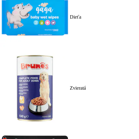
Dieťa
Zvieratá