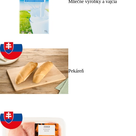
Mliečne výrobky a vajcia
Pekáreň