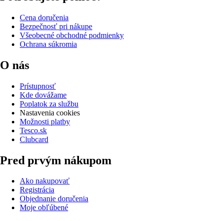
Cena doručenia
Bezpečnosť pri nákupe
Všeobecné obchodné podmienky
Ochrana súkromia
O nás
Prístupnosť
Kde dovážame
Poplatok za službu
Nastavenia cookies
Možnosti platby
Tesco.sk
Clubcard
Pred prvým nákupom
Ako nakupovať
Registrácia
Objednanie doručenia
Moje obľúbené