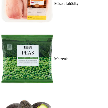
Mäso a lahôdky
Mrazené