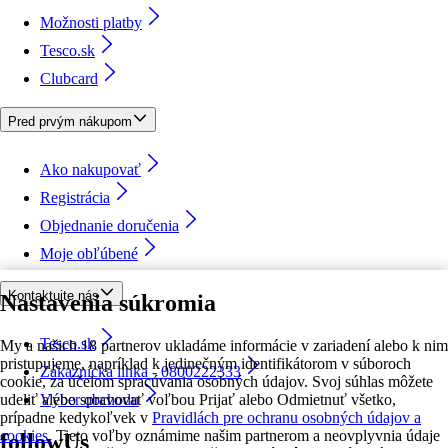
Možnosti platby
Tesco.sk
Clubcard
Pred prvým nákupom
Ako nakupovať
Registrácia
Objednanie doručenia
Moje obľúbené
Kontaktujte nás
Nastavenia súkromia
Tesco.sk
My a našich 18 partnerov ukladáme informácie v zariadení alebo k nim
pristupujeme, napríklad k jedinečným identifikátorom v súboroch
Zákaznícka linka - 0800222333
cookie, za účelom spracúvania osobných údajov. Svoj súhlas môžete
udeliť alebo spravovať voľbou Prijať alebo Odmietnuť všetko,
Výber obchodu
prípadne kedykoľvek v
Pravidlách pre ochranu osobných údajov a
cookies.
Tieto voľby oznámime našim partnerom a neovplyvnia údaje
followUs