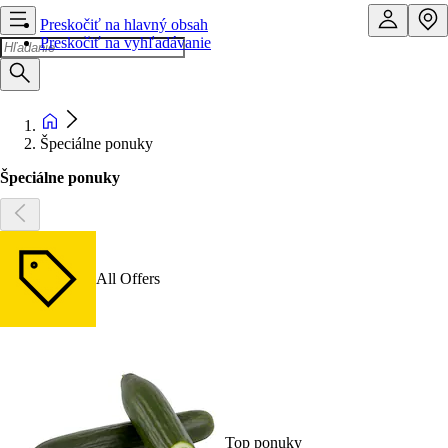
Preskočiť na hlavný obsah
Preskočiť na vyhľadávanie
Špeciálne ponuky
Špeciálne ponuky
All Offers
Top ponuky