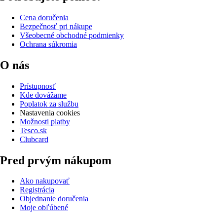
Cena doručenia
Bezpečnosť pri nákupe
Všeobecné obchodné podmienky
Ochrana súkromia
O nás
Prístupnosť
Kde dovážame
Poplatok za službu
Nastavenia cookies
Možnosti platby
Tesco.sk
Clubcard
Pred prvým nákupom
Ako nakupovať
Registrácia
Objednanie doručenia
Moje obľúbené