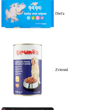
Dieťa
Zvieratá