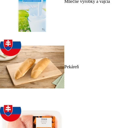
Mliečne výrobky a vajcia
Pekáreň