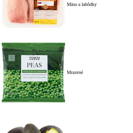
Mäso a lahôdky
Mrazené