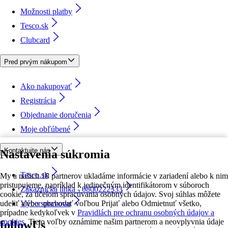
Možnosti platby
Tesco.sk
Clubcard
Pred prvým nákupom
Ako nakupovať
Registrácia
Objednanie doručenia
Moje obľúbené
Kontaktujte nás
Nastavenia súkromia
Tesco.sk
My a našich 18 partnerov ukladáme informácie v zariadení alebo k nim
pristupujeme, napríklad k jedinečným identifikátorom v súboroch
Zákaznícka linka - 0800222333
cookie, za účelom spracúvania osobných údajov. Svoj súhlas môžete
udeliť alebo spravovať voľbou Prijať alebo Odmietnuť všetko,
Výber obchodu
prípadne kedykoľvek v
Pravidlách pre ochranu osobných údajov a
cookies.
Tieto voľby oznámime našim partnerom a neovplyvnia údaje
followUs