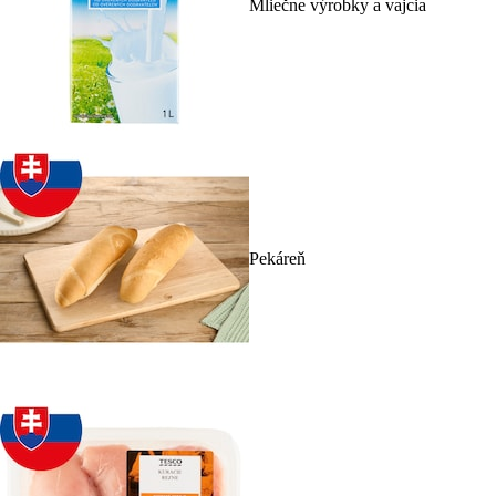
Mliečne výrobky a vajcia
Pekáreň