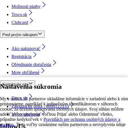
Možnosti platby
Tesco.sk
Clubcard
Pred prvým nákupom
Ako nakupovať
Registrácia
Objednanie doručenia
Moje obľúbené
Kontaktujte nás
Nastavenia súkromia
Tesco.sk
My a našich 18 partnerov ukladáme informácie v zariadení alebo k nim
pristupujeme, napríklad k jedinečným identifikátorom v súboroch
Zákaznícka linka - 0800222333
cookie, za účelom spracúvania osobných údajov. Svoj súhlas môžete
udeliť alebo spravovať voľbou Prijať alebo Odmietnuť všetko,
Výber obchodu
prípadne kedykoľvek v
Pravidlách pre ochranu osobných údajov a
cookies.
Tieto voľby oznámime našim partnerom a neovplyvnia údaje
followUs