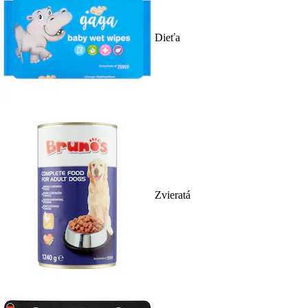
Dieťa
Zvieratá