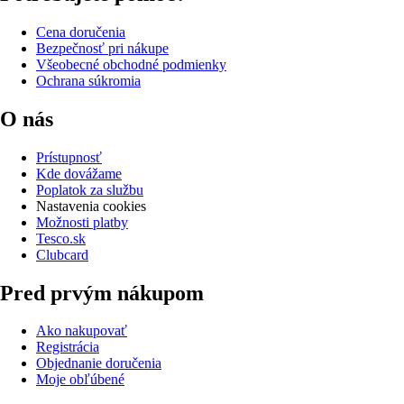
Cena doručenia
Bezpečnosť pri nákupe
Všeobecné obchodné podmienky
Ochrana súkromia
O nás
Prístupnosť
Kde dovážame
Poplatok za službu
Nastavenia cookies
Možnosti platby
Tesco.sk
Clubcard
Pred prvým nákupom
Ako nakupovať
Registrácia
Objednanie doručenia
Moje obľúbené