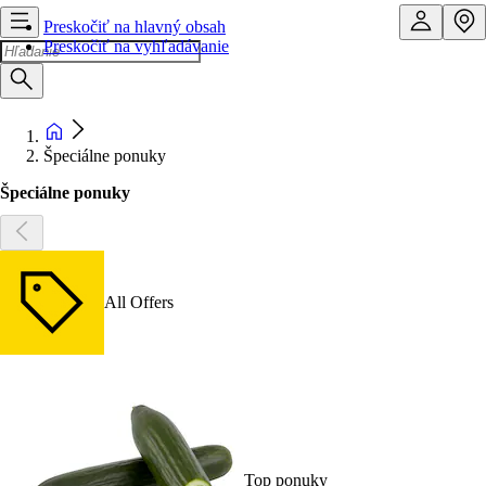
Preskočiť na hlavný obsah
Preskočiť na vyhľadávanie
Špeciálne ponuky
Špeciálne ponuky
All Offers
Top ponuky