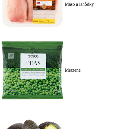
Mäso a lahôdky
Mrazené