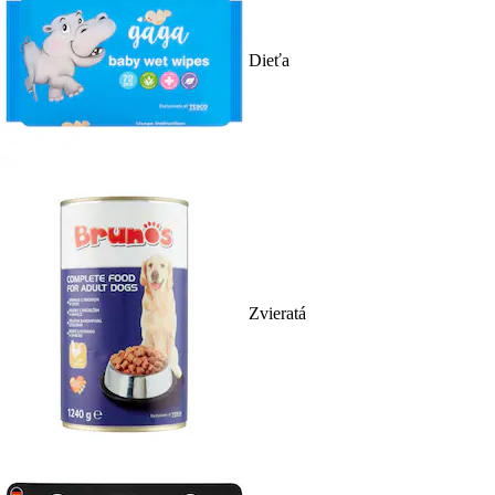
Dieťa
Zvieratá