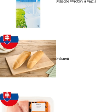
Mliečne výrobky a vajcia
Pekáreň