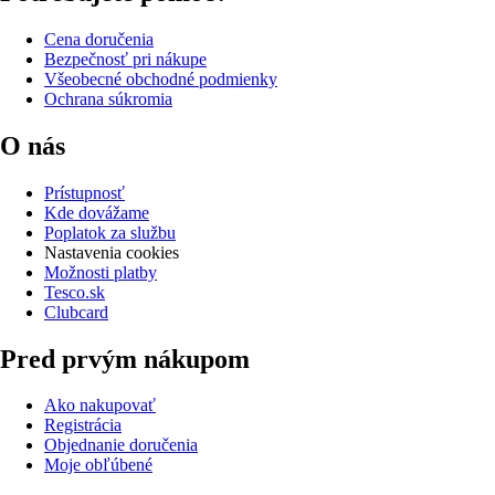
Cena doručenia
Bezpečnosť pri nákupe
Všeobecné obchodné podmienky
Ochrana súkromia
O nás
Prístupnosť
Kde dovážame
Poplatok za službu
Nastavenia cookies
Možnosti platby
Tesco.sk
Clubcard
Pred prvým nákupom
Ako nakupovať
Registrácia
Objednanie doručenia
Moje obľúbené