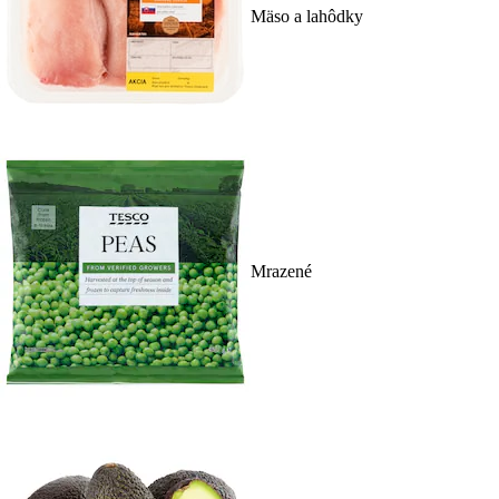
Mäso a lahôdky
Mrazené