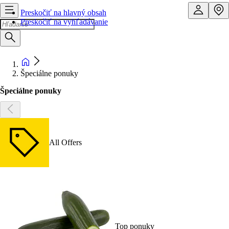
Preskočiť na hlavný obsah
Preskočiť na vyhľadávanie
Špeciálne ponuky
Špeciálne ponuky
All Offers
Top ponuky