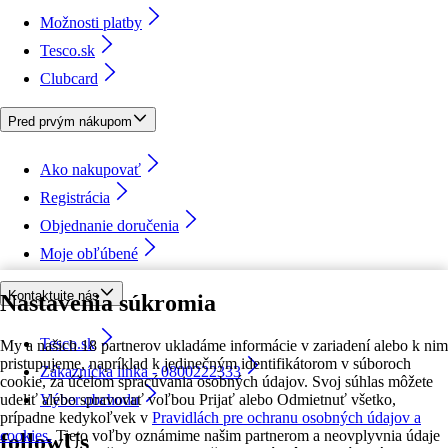
Možnosti platby
Tesco.sk
Clubcard
Pred prvým nákupom
Ako nakupovať
Registrácia
Objednanie doručenia
Moje obľúbené
Kontaktujte nás
Nastavenia súkromia
Tesco.sk
My a našich 18 partnerov ukladáme informácie v zariadení alebo k nim
pristupujeme, napríklad k jedinečným identifikátorom v súboroch
Zákaznícka linka - 0800222333
cookie, za účelom spracúvania osobných údajov. Svoj súhlas môžete
udeliť alebo spravovať voľbou Prijať alebo Odmietnuť všetko,
Výber obchodu
prípadne kedykoľvek v
Pravidlách pre ochranu osobných údajov a
cookies.
Tieto voľby oznámime našim partnerom a neovplyvnia údaje
followUs