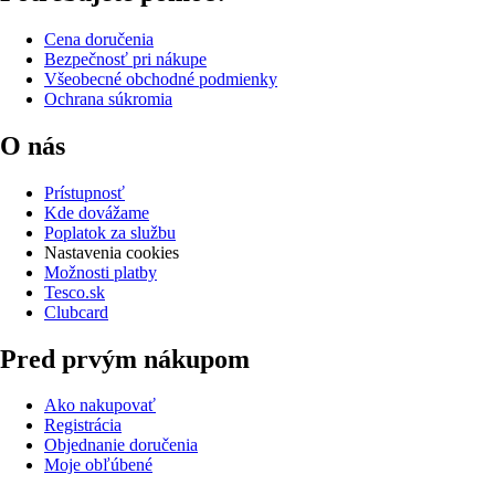
Cena doručenia
Bezpečnosť pri nákupe
Všeobecné obchodné podmienky
Ochrana súkromia
O nás
Prístupnosť
Kde dovážame
Poplatok za službu
Nastavenia cookies
Možnosti platby
Tesco.sk
Clubcard
Pred prvým nákupom
Ako nakupovať
Registrácia
Objednanie doručenia
Moje obľúbené