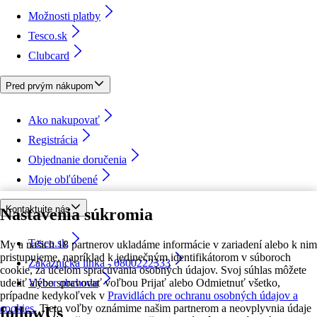
Možnosti platby
Tesco.sk
Clubcard
Pred prvým nákupom
Ako nakupovať
Registrácia
Objednanie doručenia
Moje obľúbené
Kontaktujte nás
Nastavenia súkromia
Tesco.sk
My a našich 18 partnerov ukladáme informácie v zariadení alebo k nim
pristupujeme, napríklad k jedinečným identifikátorom v súboroch
Zákaznícka linka - 0800222333
cookie, za účelom spracúvania osobných údajov. Svoj súhlas môžete
udeliť alebo spravovať voľbou Prijať alebo Odmietnuť všetko,
Výber obchodu
prípadne kedykoľvek v
Pravidlách pre ochranu osobných údajov a
cookies.
Tieto voľby oznámime našim partnerom a neovplyvnia údaje
followUs