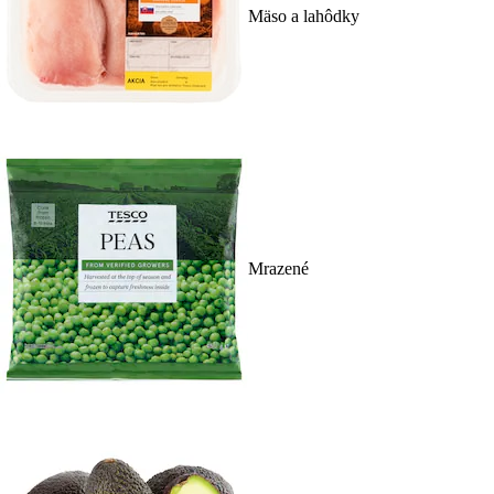
Mäso a lahôdky
Mrazené