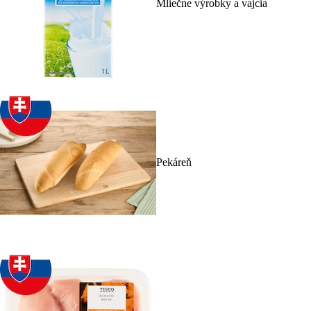
Mliečne výrobky a vajcia
Pekáreň