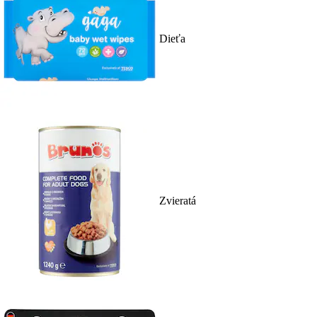
Dieťa
Zvieratá