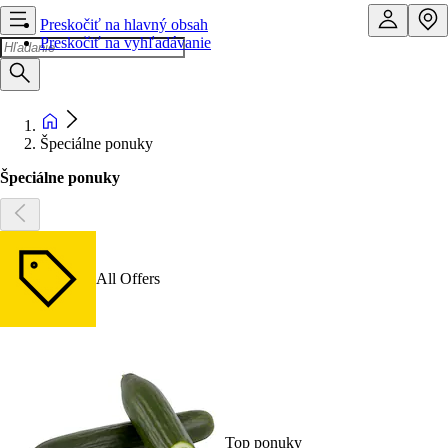
Preskočiť na hlavný obsah
Preskočiť na vyhľadávanie
Špeciálne ponuky
Špeciálne ponuky
All Offers
Top ponuky