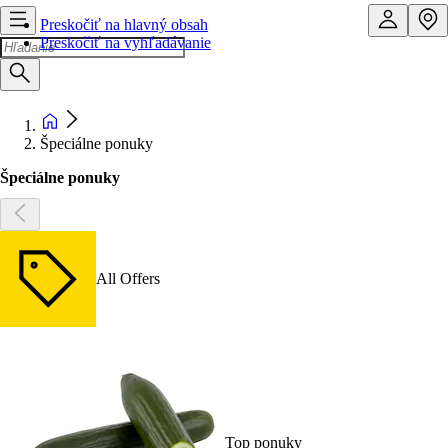
Preskočiť na hlavný obsah
Preskočiť na vyhľadávanie
Špeciálne ponuky
Špeciálne ponuky
All Offers
Top ponuky