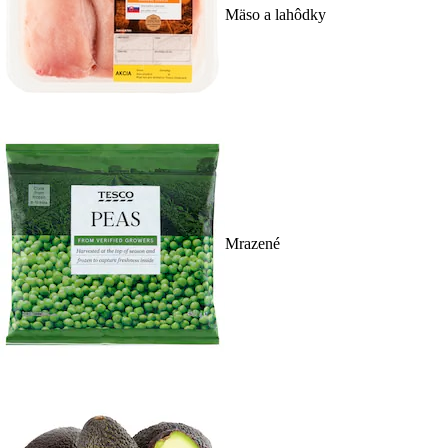
Mäso a lahôdky
Mrazené