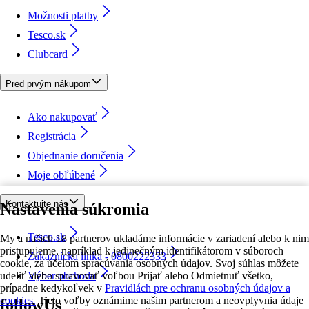
Možnosti platby
Tesco.sk
Clubcard
Pred prvým nákupom
Ako nakupovať
Registrácia
Objednanie doručenia
Moje obľúbené
Kontaktujte nás
Nastavenia súkromia
Tesco.sk
My a našich 18 partnerov ukladáme informácie v zariadení alebo k nim
pristupujeme, napríklad k jedinečným identifikátorom v súboroch
Zákaznícka linka - 0800222333
cookie, za účelom spracúvania osobných údajov. Svoj súhlas môžete
udeliť alebo spravovať voľbou Prijať alebo Odmietnuť všetko,
Výber obchodu
prípadne kedykoľvek v
Pravidlách pre ochranu osobných údajov a
cookies.
Tieto voľby oznámime našim partnerom a neovplyvnia údaje
followUs