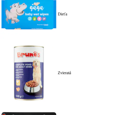
Dieťa
Zvieratá