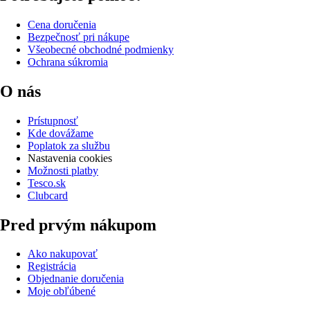
Cena doručenia
Bezpečnosť pri nákupe
Všeobecné obchodné podmienky
Ochrana súkromia
O nás
Prístupnosť
Kde dovážame
Poplatok za službu
Nastavenia cookies
Možnosti platby
Tesco.sk
Clubcard
Pred prvým nákupom
Ako nakupovať
Registrácia
Objednanie doručenia
Moje obľúbené