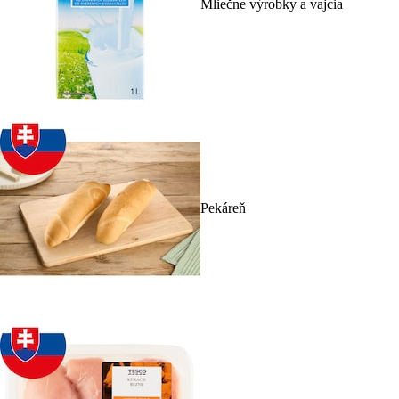
Mliečne výrobky a vajcia
Pekáreň