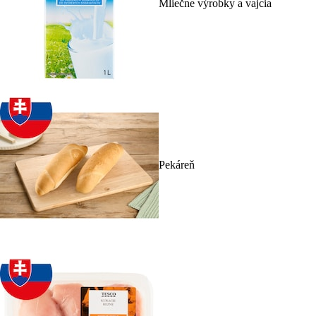
Mliečne výrobky a vajcia
Pekáreň