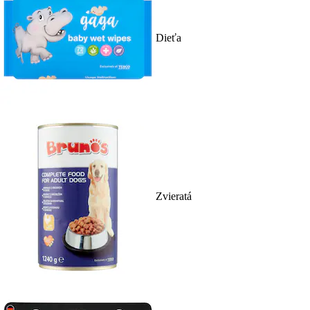
Dieťa
Zvieratá