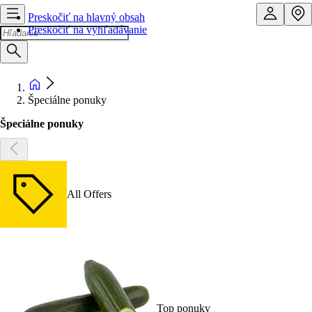
Preskočiť na hlavný obsah
Preskočiť na vyhľadávanie
Špeciálne ponuky
Špeciálne ponuky
All Offers
Top ponuky