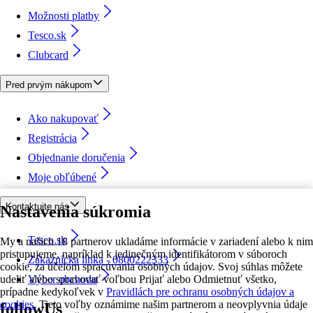
Možnosti platby
Tesco.sk
Clubcard
Pred prvým nákupom
Ako nakupovať
Registrácia
Objednanie doručenia
Moje obľúbené
Kontaktujte nás
Nastavenia súkromia
Tesco.sk
My a našich 18 partnerov ukladáme informácie v zariadení alebo k nim
pristupujeme, napríklad k jedinečným identifikátorom v súboroch
Zákaznícka linka - 0800222333
cookie, za účelom spracúvania osobných údajov. Svoj súhlas môžete
udeliť alebo spravovať voľbou Prijať alebo Odmietnuť všetko,
Výber obchodu
prípadne kedykoľvek v
Pravidlách pre ochranu osobných údajov a
cookies.
Tieto voľby oznámime našim partnerom a neovplyvnia údaje
followUs