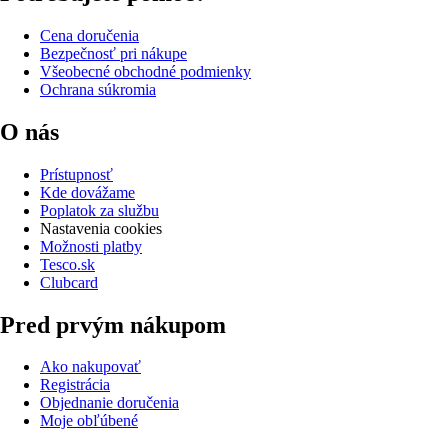
Cena doručenia
Bezpečnosť pri nákupe
Všeobecné obchodné podmienky
Ochrana súkromia
O nás
Prístupnosť
Kde dovážame
Poplatok za službu
Nastavenia cookies
Možnosti platby
Tesco.sk
Clubcard
Pred prvým nákupom
Ako nakupovať
Registrácia
Objednanie doručenia
Moje obľúbené