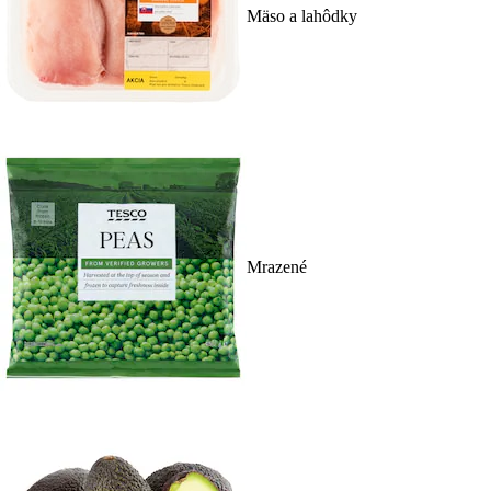
Mäso a lahôdky
Mrazené