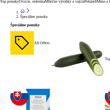
Top ponuky
Ovocie, zelenina
Mliečne výrobky a vajcia
Pekáreň
Mäso a 
Špeciálne ponuky
Špeciálne ponuky
All Offers
To