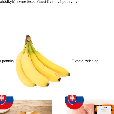
lahôdky
Mrazené
Tesco Finest
Trvanlivé potraviny
p ponuky
Ovocie, zelenina