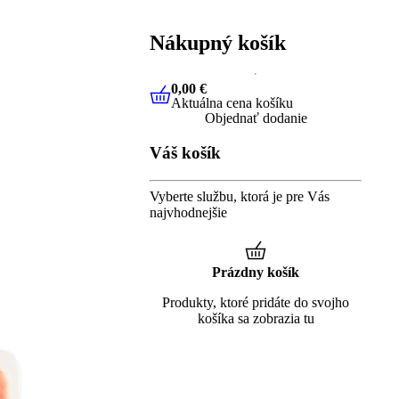
Nákupný košík
0,00 €
Aktuálna cena košíku
0,00 €
Aktuálna cena košíku
Objednať dodanie
Váš košík
Vyberte službu, ktorá je pre Vás
najvhodnejšie
Prázdny košík
Produkty, ktoré pridáte do svojho
košíka sa zobrazia tu