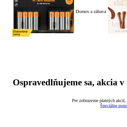
Domov a zábava
Ospravedlňujeme sa, akcia v te
Pre zobrazenie platných akcií,
Špeciálne pon