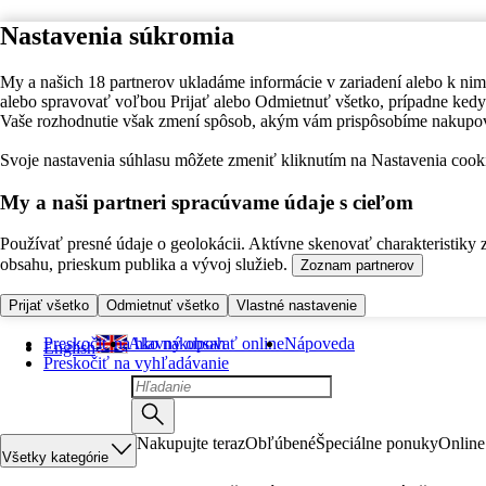
Nastavenia súkromia
My a našich 18 partnerov ukladáme informácie v zariadení alebo k nim
alebo spravovať voľbou Prijať alebo Odmietnuť všetko, prípadne ke
Vaše rozhodnutie však zmení spôsob, akým vám prispôsobíme nakupo
Svoje nastavenia súhlasu môžete zmeniť kliknutím na Nastavenia cooki
My a naši partneri spracúvame údaje s cieľom
Používať presné údaje o geolokácii. Aktívne skenovať charakteristiky 
obsahu, prieskum publika a vývoj služieb.
Zoznam partnerov
Prijať všetko
Odmietnuť všetko
Vlastné nastavenie
Preskočiť na hlavný obsah
Ako nakupovať online
Nápoveda
English
Preskočiť na vyhľadávanie
Nakupujte teraz
Obľúbené
Špeciálne ponuky
Online
Všetky kategórie