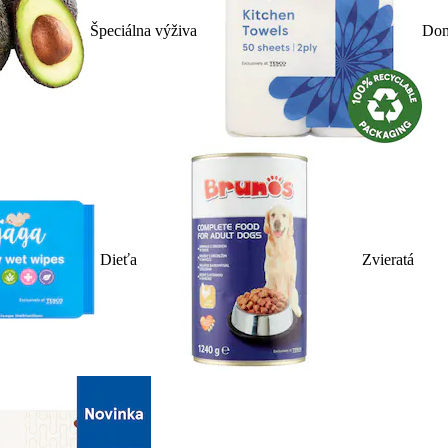
Špeciálna výživa
Dom
Dieťa
Zvieratá