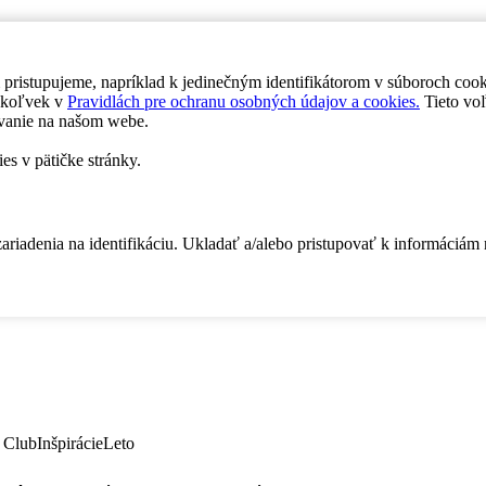
 pristupujeme, napríklad k jedinečným identifikátorom v súboroch coo
dykoľvek v
Pravidlách pre ochranu osobných údajov a cookies.
Tieto voľ
vanie na našom webe.
es v pätičke stránky.
zariadenia na identifikáciu. Ukladať a/alebo pristupovať k informáciám
 Club
Inšpirácie
Leto