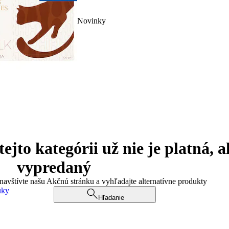
Novinky
jto kategórii už nie je platná, a
vypredaný
 navštívte našu Akčnú stránku a vyhľadajte alternatívne produkty
uky
Hľadanie