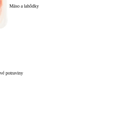
Mäso a lahôdky
ivé potraviny