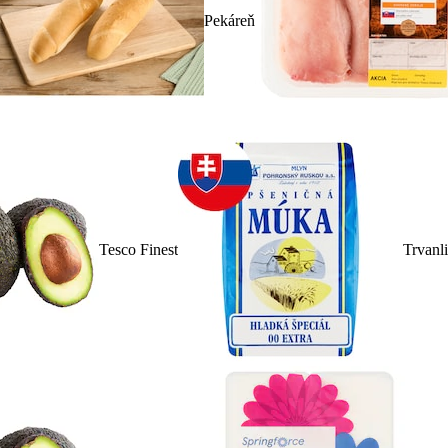
Pekáreň
Tesco Finest
Trvanl