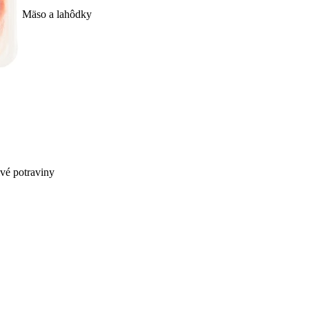
Mäso a lahôdky
ivé potraviny