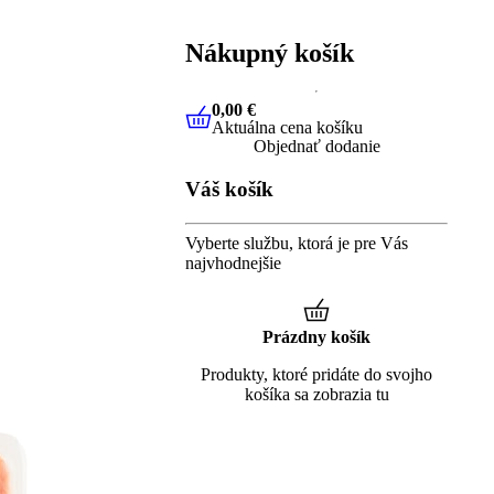
Nákupný košík
0,00 €
Aktuálna cena košíku
0,00 €
Aktuálna cena košíku
Objednať dodanie
Váš košík
Vyberte službu, ktorá je pre Vás
najvhodnejšie
Prázdny košík
Produkty, ktoré pridáte do svojho
košíka sa zobrazia tu