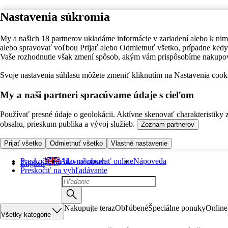
Nastavenia súkromia
My a našich 18 partnerov ukladáme informácie v zariadení alebo k nim
alebo spravovať voľbou Prijať alebo Odmietnuť všetko, prípadne ke
Vaše rozhodnutie však zmení spôsob, akým vám prispôsobíme nakupo
Svoje nastavenia súhlasu môžete zmeniť kliknutím na Nastavenia cooki
My a naši partneri spracúvame údaje s cieľom
Používať presné údaje o geolokácii. Aktívne skenovať charakteristiky 
obsahu, prieskum publika a vývoj služieb.
Zoznam partnerov
Prijať všetko
Odmietnuť všetko
Vlastné nastavenie
Preskočiť na hlavný obsah
Ako nakupovať online
Nápoveda
English
Preskočiť na vyhľadávanie
Nakupujte teraz
Obľúbené
Špeciálne ponuky
Online
Všetky kategórie