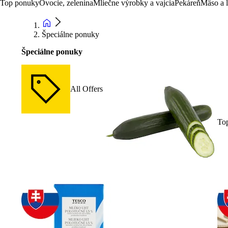
Top ponuky
Ovocie, zelenina
Mliečne výrobky a vajcia
Pekáreň
Mäso a 
Špeciálne ponuky
Špeciálne ponuky
All Offers
To