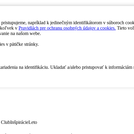
 pristupujeme, napríklad k jedinečným identifikátorom v súboroch coo
dykoľvek v
Pravidlách pre ochranu osobných údajov a cookies.
Tieto voľ
vanie na našom webe.
es v pätičke stránky.
zariadenia na identifikáciu. Ukladať a/alebo pristupovať k informáciám
 Club
Inšpirácie
Leto