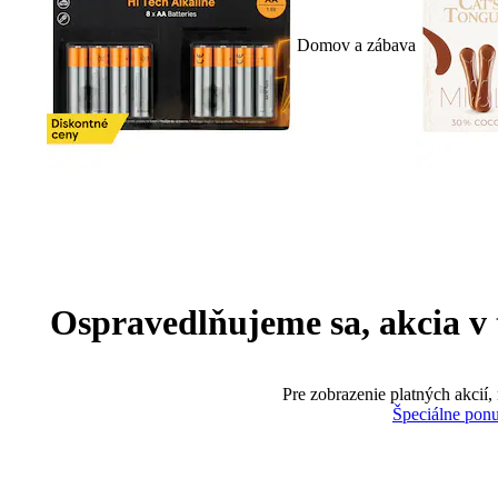
Domov a zábava
Ospravedlňujeme sa, akcia v te
Pre zobrazenie platných akcií,
Špeciálne pon