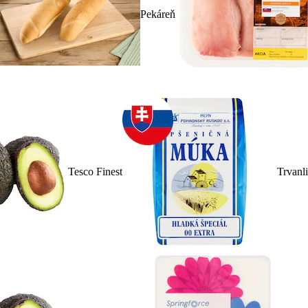
Pekáreň
Tesco Finest
Trvanl