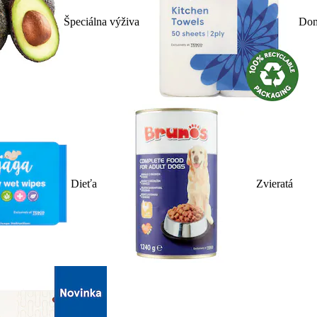
Špeciálna výživa
Dom
Dieťa
Zvieratá