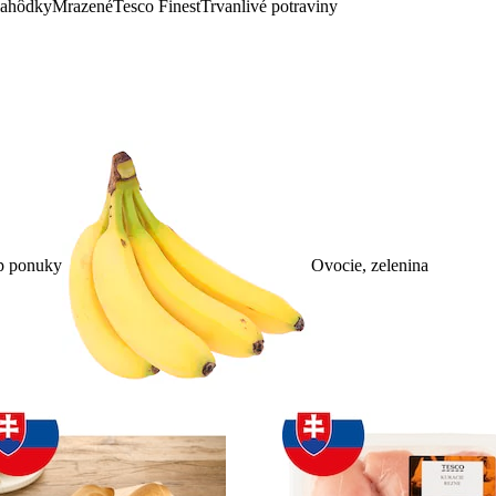
lahôdky
Mrazené
Tesco Finest
Trvanlivé potraviny
p ponuky
Ovocie, zelenina