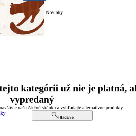
Novinky
jto kategórii už nie je platná, a
vypredaný
 navštívte našu Akčnú stránku a vyhľadajte alternatívne produkty
uky
Hľadanie