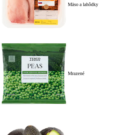
Mäso a lahôdky
Mrazené