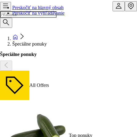
Preskočiť na hlavný obsah
Preskočiť na vyhľadávanie
Špeciálne ponuky
Špeciálne ponuky
All Offers
Top ponuky