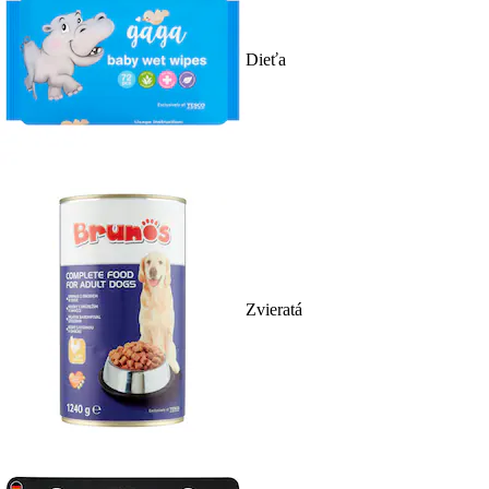
Dieťa
Zvieratá