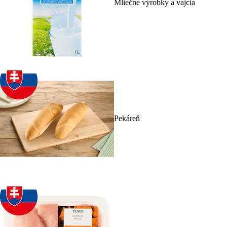
Mliečne výrobky a vajcia
Pekáreň