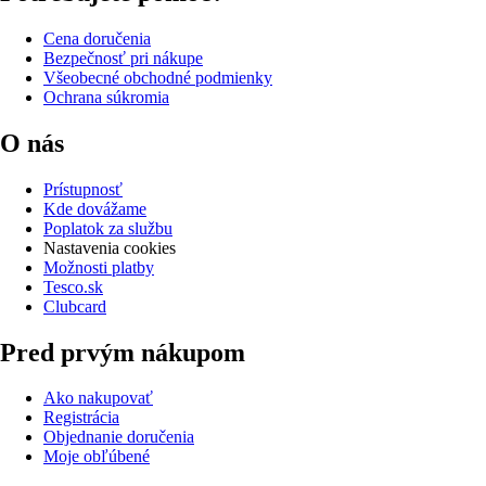
Cena doručenia
Bezpečnosť pri nákupe
Všeobecné obchodné podmienky
Ochrana súkromia
O nás
Prístupnosť
Kde dovážame
Poplatok za službu
Nastavenia cookies
Možnosti platby
Tesco.sk
Clubcard
Pred prvým nákupom
Ako nakupovať
Registrácia
Objednanie doručenia
Moje obľúbené