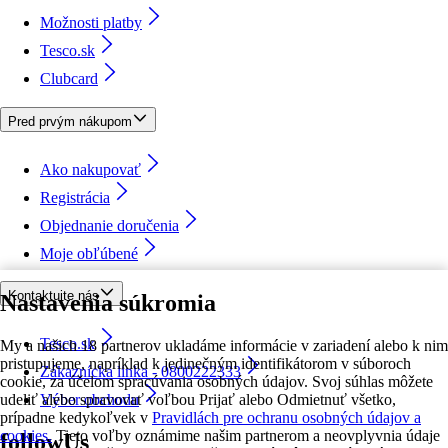
Možnosti platby
Tesco.sk
Clubcard
Pred prvým nákupom
Ako nakupovať
Registrácia
Objednanie doručenia
Moje obľúbené
Kontaktujte nás
Nastavenia súkromia
Tesco.sk
My a našich 18 partnerov ukladáme informácie v zariadení alebo k nim
pristupujeme, napríklad k jedinečným identifikátorom v súboroch
Zákaznícka linka - 0800222333
cookie, za účelom spracúvania osobných údajov. Svoj súhlas môžete
udeliť alebo spravovať voľbou Prijať alebo Odmietnuť všetko,
Výber obchodu
prípadne kedykoľvek v
Pravidlách pre ochranu osobných údajov a
cookies.
Tieto voľby oznámime našim partnerom a neovplyvnia údaje
followUs