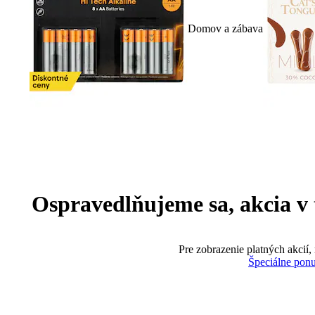
Domov a zábava
Ospravedlňujeme sa, akcia v te
Pre zobrazenie platných akcií,
Špeciálne pon