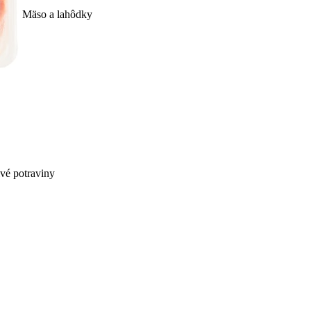
Mäso a lahôdky
ivé potraviny