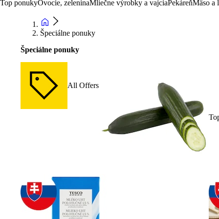
Top ponuky
Ovocie, zelenina
Mliečne výrobky a vajcia
Pekáreň
Mäso a 
Špeciálne ponuky
Špeciálne ponuky
All Offers
To