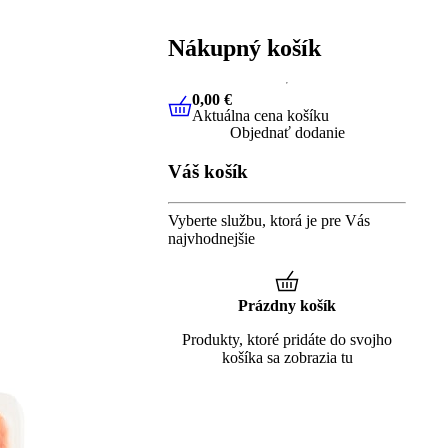
Nákupný košík
0,00 €
Aktuálna cena košíku
0,00 €
Aktuálna cena košíku
Objednať dodanie
Váš košík
Vyberte službu, ktorá je pre Vás
najvhodnejšie
Prázdny košík
Produkty, ktoré pridáte do svojho
košíka sa zobrazia tu