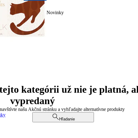
Novinky
jto kategórii už nie je platná, a
vypredaný
 navštívte našu Akčnú stránku a vyhľadajte alternatívne produkty
uky
Hľadanie