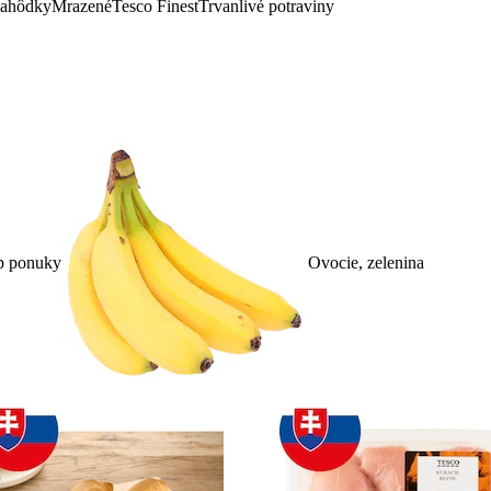
lahôdky
Mrazené
Tesco Finest
Trvanlivé potraviny
p ponuky
Ovocie, zelenina