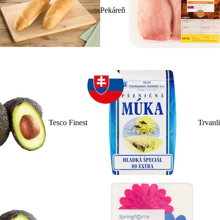
Pekáreň
Tesco Finest
Trvanl