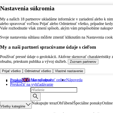
Nastavenia súkromia
My a našich 18 partnerov ukladáme informácie v zariadení alebo k nim
alebo spravovať voľbou Prijať alebo Odmietnuť všetko, prípadne ke
Vaše rozhodnutie však zmení spôsob, akým vám prispôsobíme nakupo
Svoje nastavenia súhlasu môžete zmeniť kliknutím na Nastavenia cooki
My a naši partneri spracúvame údaje s cieľom
Používať presné údaje o geolokácii. Aktívne skenovať charakteristiky 
obsahu, prieskum publika a vývoj služieb.
Zoznam partnerov
Prijať všetko
Odmietnuť všetko
Vlastné nastavenie
Preskočiť na hlavný obsah
Ako nakupovať online
Nápoveda
English
Preskočiť na vyhľadávanie
Nakupujte teraz
Obľúbené
Špeciálne ponuky
Online
Všetky kategórie