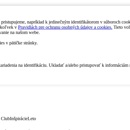
 pristupujeme, napríklad k jedinečným identifikátorom v súboroch coo
dykoľvek v
Pravidlách pre ochranu osobných údajov a cookies.
Tieto voľ
vanie na našom webe.
es v pätičke stránky.
zariadenia na identifikáciu. Ukladať a/alebo pristupovať k informáciám
 Club
Inšpirácie
Leto