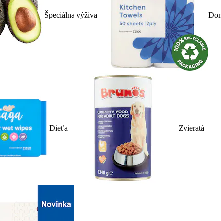
Špeciálna výživa
Dom
Dieťa
Zvieratá