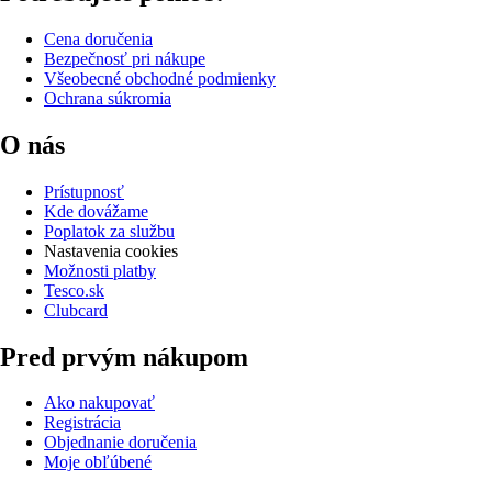
Cena doručenia
Bezpečnosť pri nákupe
Všeobecné obchodné podmienky
Ochrana súkromia
O nás
Prístupnosť
Kde dovážame
Poplatok za službu
Nastavenia cookies
Možnosti platby
Tesco.sk
Clubcard
Pred prvým nákupom
Ako nakupovať
Registrácia
Objednanie doručenia
Moje obľúbené