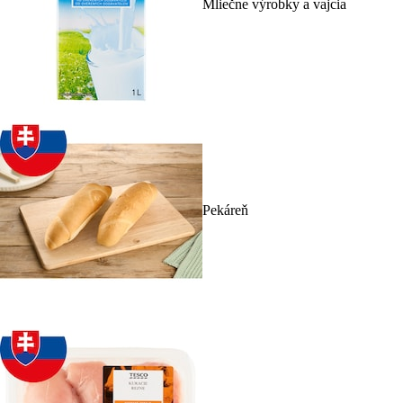
Mliečne výrobky a vajcia
Pekáreň