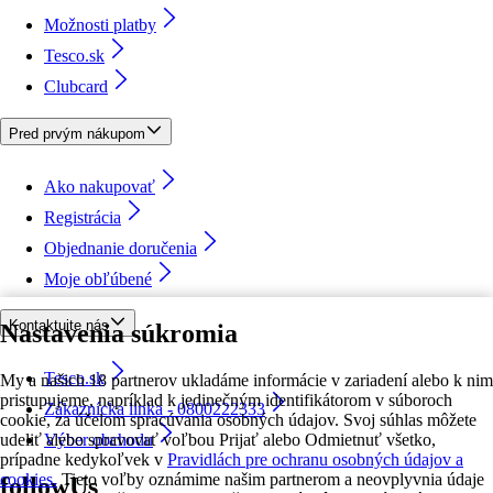
Možnosti platby
Tesco.sk
Clubcard
Pred prvým nákupom
Ako nakupovať
Registrácia
Objednanie doručenia
Moje obľúbené
Kontaktujte nás
Nastavenia súkromia
Tesco.sk
My a našich 18 partnerov ukladáme informácie v zariadení alebo k nim
pristupujeme, napríklad k jedinečným identifikátorom v súboroch
Zákaznícka linka - 0800222333
cookie, za účelom spracúvania osobných údajov. Svoj súhlas môžete
udeliť alebo spravovať voľbou Prijať alebo Odmietnuť všetko,
Výber obchodu
prípadne kedykoľvek v
Pravidlách pre ochranu osobných údajov a
cookies.
Tieto voľby oznámime našim partnerom a neovplyvnia údaje
followUs