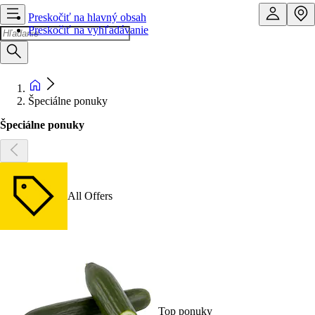
Preskočiť na hlavný obsah
Preskočiť na vyhľadávanie
Špeciálne ponuky
Špeciálne ponuky
All Offers
Top ponuky