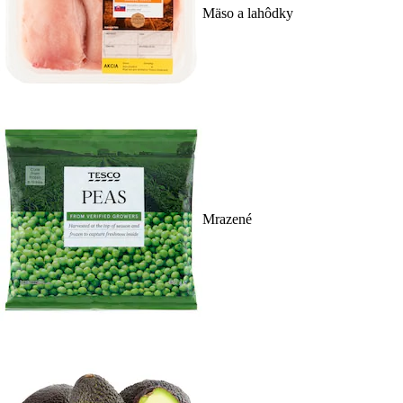
Mäso a lahôdky
Mrazené