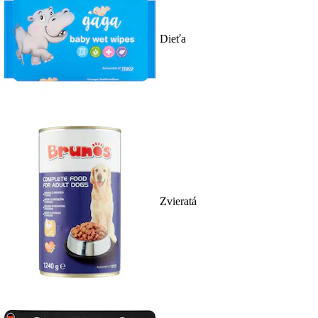
Dieťa
Zvieratá