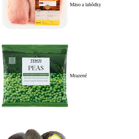
Mäso a lahôdky
Mrazené