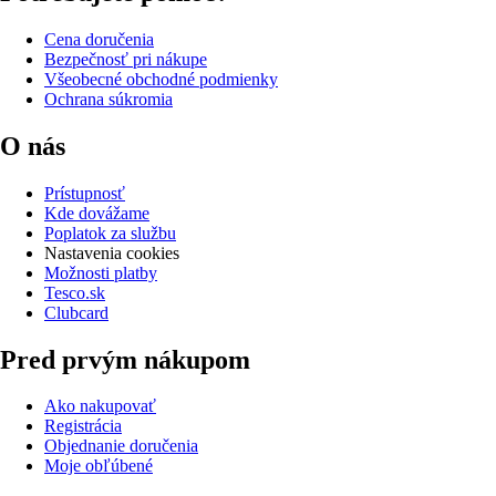
Cena doručenia
Bezpečnosť pri nákupe
Všeobecné obchodné podmienky
Ochrana súkromia
O nás
Prístupnosť
Kde dovážame
Poplatok za službu
Nastavenia cookies
Možnosti platby
Tesco.sk
Clubcard
Pred prvým nákupom
Ako nakupovať
Registrácia
Objednanie doručenia
Moje obľúbené