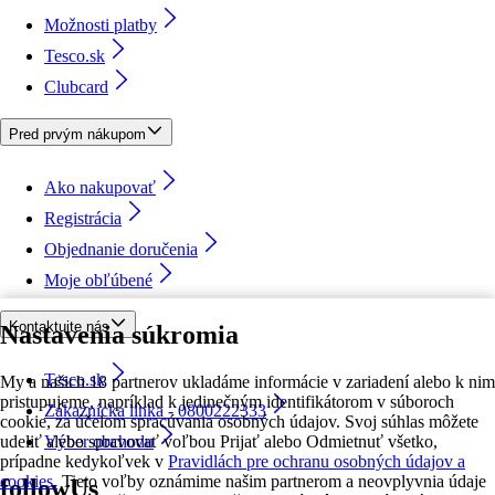
Možnosti platby
Tesco.sk
Clubcard
Pred prvým nákupom
Ako nakupovať
Registrácia
Objednanie doručenia
Moje obľúbené
Kontaktujte nás
Nastavenia súkromia
Tesco.sk
My a našich 18 partnerov ukladáme informácie v zariadení alebo k nim
pristupujeme, napríklad k jedinečným identifikátorom v súboroch
Zákaznícka linka - 0800222333
cookie, za účelom spracúvania osobných údajov. Svoj súhlas môžete
udeliť alebo spravovať voľbou Prijať alebo Odmietnuť všetko,
Výber obchodu
prípadne kedykoľvek v
Pravidlách pre ochranu osobných údajov a
cookies.
Tieto voľby oznámime našim partnerom a neovplyvnia údaje
followUs