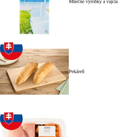
Mliečne výrobky a vajcia
Pekáreň