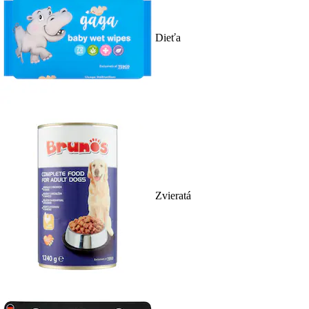
Dieťa
Zvieratá