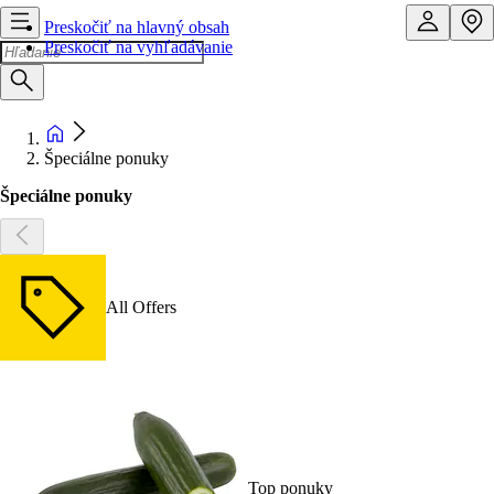
Preskočiť na hlavný obsah
Preskočiť na vyhľadávanie
Špeciálne ponuky
Špeciálne ponuky
All Offers
Top ponuky