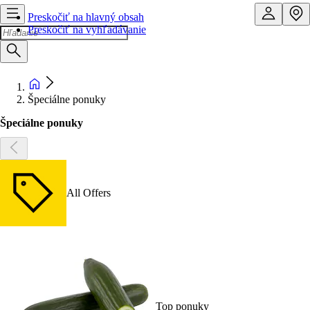
Preskočiť na hlavný obsah
Preskočiť na vyhľadávanie
Špeciálne ponuky
Špeciálne ponuky
All Offers
Top ponuky