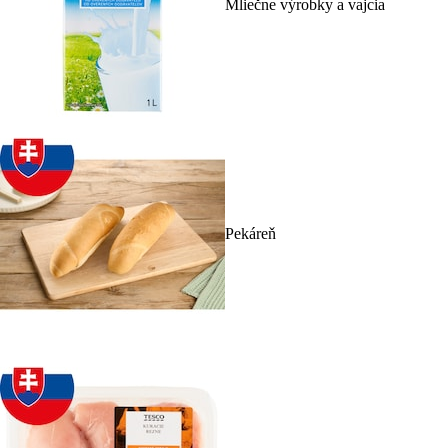
Mliečne výrobky a vajcia
Pekáreň