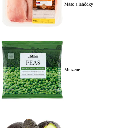
Mäso a lahôdky
Mrazené