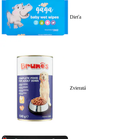
Dieťa
Zvieratá