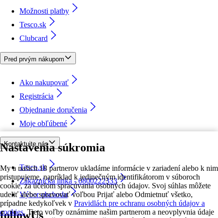
Možnosti platby
Tesco.sk
Clubcard
Pred prvým nákupom
Ako nakupovať
Registrácia
Objednanie doručenia
Moje obľúbené
Kontaktujte nás
Nastavenia súkromia
Tesco.sk
My a našich 18 partnerov ukladáme informácie v zariadení alebo k nim
pristupujeme, napríklad k jedinečným identifikátorom v súboroch
Zákaznícka linka - 0800222333
cookie, za účelom spracúvania osobných údajov. Svoj súhlas môžete
udeliť alebo spravovať voľbou Prijať alebo Odmietnuť všetko,
Výber obchodu
prípadne kedykoľvek v
Pravidlách pre ochranu osobných údajov a
cookies.
Tieto voľby oznámime našim partnerom a neovplyvnia údaje
followUs