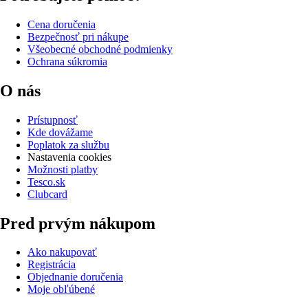
Cena doručenia
Bezpečnosť pri nákupe
Všeobecné obchodné podmienky
Ochrana súkromia
O nás
Prístupnosť
Kde dovážame
Poplatok za službu
Nastavenia cookies
Možnosti platby
Tesco.sk
Clubcard
Pred prvým nákupom
Ako nakupovať
Registrácia
Objednanie doručenia
Moje obľúbené