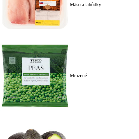
Mäso a lahôdky
Mrazené