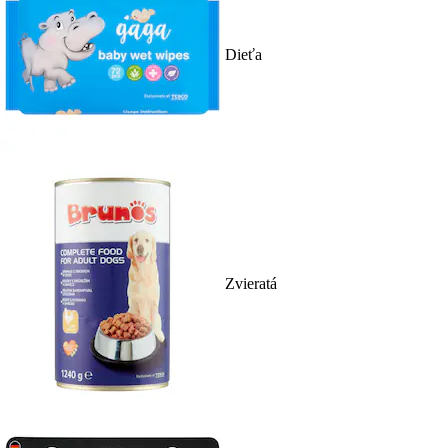
Dieťa
Zvieratá