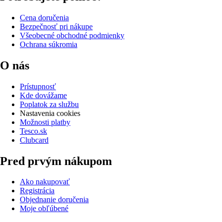
Cena doručenia
Bezpečnosť pri nákupe
Všeobecné obchodné podmienky
Ochrana súkromia
O nás
Prístupnosť
Kde dovážame
Poplatok za službu
Nastavenia cookies
Možnosti platby
Tesco.sk
Clubcard
Pred prvým nákupom
Ako nakupovať
Registrácia
Objednanie doručenia
Moje obľúbené