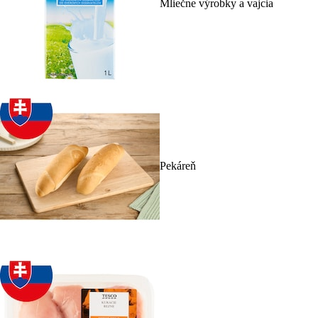
Mliečne výrobky a vajcia
Pekáreň