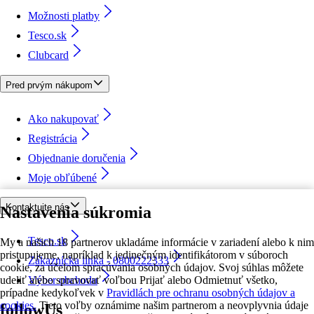
Možnosti platby
Tesco.sk
Clubcard
Pred prvým nákupom
Ako nakupovať
Registrácia
Objednanie doručenia
Moje obľúbené
Kontaktujte nás
Nastavenia súkromia
Tesco.sk
My a našich 18 partnerov ukladáme informácie v zariadení alebo k nim
pristupujeme, napríklad k jedinečným identifikátorom v súboroch
Zákaznícka linka - 0800222333
cookie, za účelom spracúvania osobných údajov. Svoj súhlas môžete
udeliť alebo spravovať voľbou Prijať alebo Odmietnuť všetko,
Výber obchodu
prípadne kedykoľvek v
Pravidlách pre ochranu osobných údajov a
cookies.
Tieto voľby oznámime našim partnerom a neovplyvnia údaje
followUs