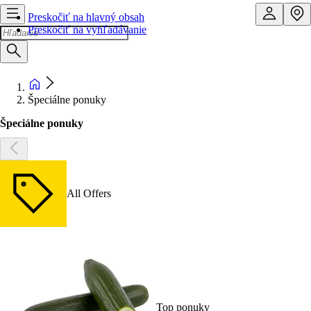
Preskočiť na hlavný obsah
Preskočiť na vyhľadávanie
Špeciálne ponuky
Špeciálne ponuky
All Offers
Top ponuky