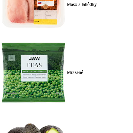
Mäso a lahôdky
Mrazené