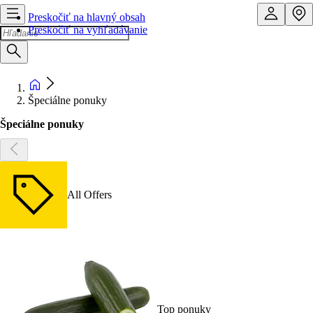
Preskočiť na hlavný obsah
Preskočiť na vyhľadávanie
Špeciálne ponuky
Špeciálne ponuky
All Offers
Top ponuky