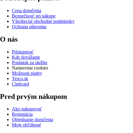
Cena doručenia
Bezpečnosť pri nákupe
Všeobecné obchodné podmienky
Ochrana súkromia
O nás
Prístupnosť
Kde dovážame
Poplatok za službu
Nastavenia cookies
Možnosti platby
Tesco.sk
Clubcard
Pred prvým nákupom
Ako nakupovať
Registrácia
Objednanie doručenia
Moje obľúbené