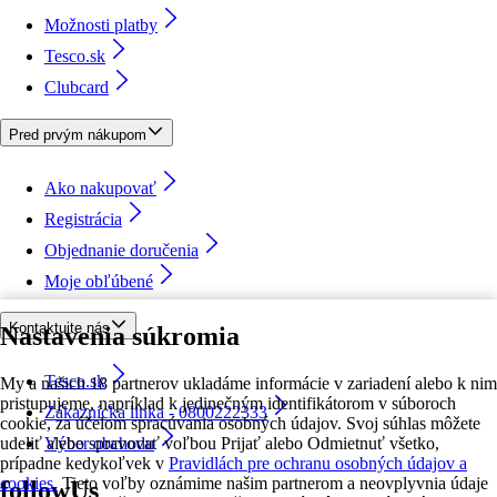
Možnosti platby
Tesco.sk
Clubcard
Pred prvým nákupom
Ako nakupovať
Registrácia
Objednanie doručenia
Moje obľúbené
Kontaktujte nás
Nastavenia súkromia
Tesco.sk
My a našich 18 partnerov ukladáme informácie v zariadení alebo k nim
pristupujeme, napríklad k jedinečným identifikátorom v súboroch
Zákaznícka linka - 0800222333
cookie, za účelom spracúvania osobných údajov. Svoj súhlas môžete
udeliť alebo spravovať voľbou Prijať alebo Odmietnuť všetko,
Výber obchodu
prípadne kedykoľvek v
Pravidlách pre ochranu osobných údajov a
cookies.
Tieto voľby oznámime našim partnerom a neovplyvnia údaje
followUs