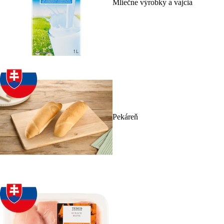
Mliečne výrobky a vajcia
Pekáreň