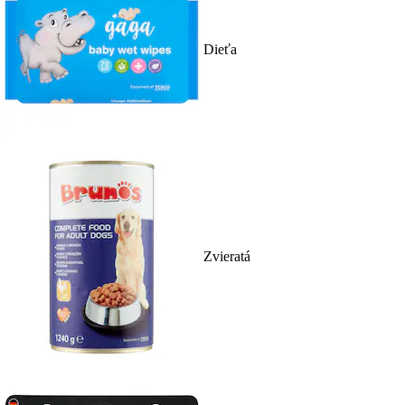
Dieťa
Zvieratá