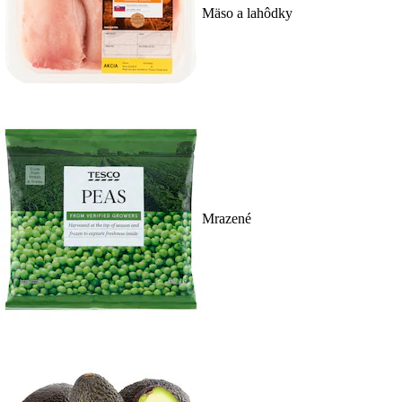
Mäso a lahôdky
Mrazené