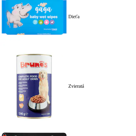
Dieťa
Zvieratá