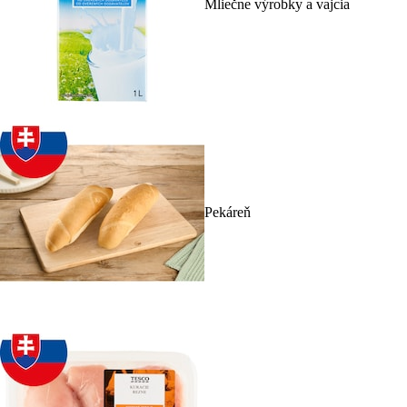
Mliečne výrobky a vajcia
Pekáreň