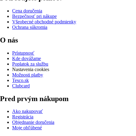
Cena doručenia
Bezpečnosť pri nákupe
Všeobecné obchodné podmienky
Ochrana súkromia
O nás
Prístupnosť
Kde dovážame
Poplatok za službu
Nastavenia cookies
Možnosti platby
Tesco.sk
Clubcard
Pred prvým nákupom
Ako nakupovať
Registrácia
Objednanie doručenia
Moje obľúbené