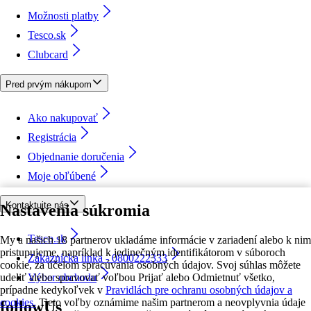
Možnosti platby
Tesco.sk
Clubcard
Pred prvým nákupom
Ako nakupovať
Registrácia
Objednanie doručenia
Moje obľúbené
Kontaktujte nás
Nastavenia súkromia
Tesco.sk
My a našich 18 partnerov ukladáme informácie v zariadení alebo k nim
pristupujeme, napríklad k jedinečným identifikátorom v súboroch
Zákaznícka linka - 0800222333
cookie, za účelom spracúvania osobných údajov. Svoj súhlas môžete
udeliť alebo spravovať voľbou Prijať alebo Odmietnuť všetko,
Výber obchodu
prípadne kedykoľvek v
Pravidlách pre ochranu osobných údajov a
cookies.
Tieto voľby oznámime našim partnerom a neovplyvnia údaje
followUs