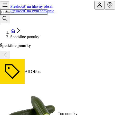
Preskočiť na hlavný obsah
Preskočiť na vyhľadávanie
Špeciálne ponuky
Špeciálne ponuky
All Offers
Top ponuky