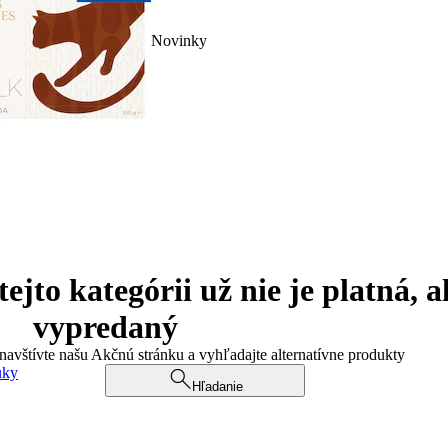
Novinky
jto kategórii už nie je platná, a
vypredaný
 navštívte našu Akčnú stránku a vyhľadajte alternatívne produkty
uky
Hľadanie