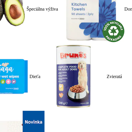
Špeciálna výživa
Dom
Dieťa
Zvieratá