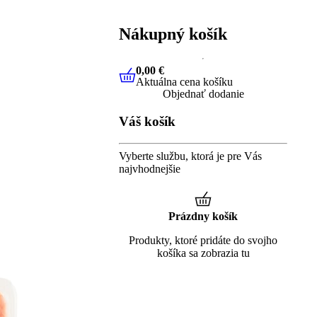
Nákupný košík
0,00 €
Aktuálna cena košíku
0,00 €
Aktuálna cena košíku
Objednať dodanie
Váš košík
Vyberte službu, ktorá je pre Vás
najvhodnejšie
Prázdny košík
Produkty, ktoré pridáte do svojho
košíka sa zobrazia tu