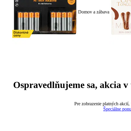
Domov a zábava
Ospravedlňujeme sa, akcia v te
Pre zobrazenie platných akcií,
Špeciálne pon