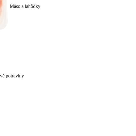
Mäso a lahôdky
ivé potraviny