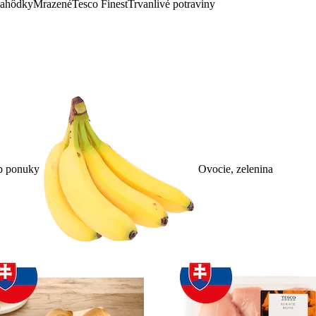
lahôdky
Mrazené
Tesco Finest
Trvanlivé potraviny
p ponuky
Ovocie, zelenina