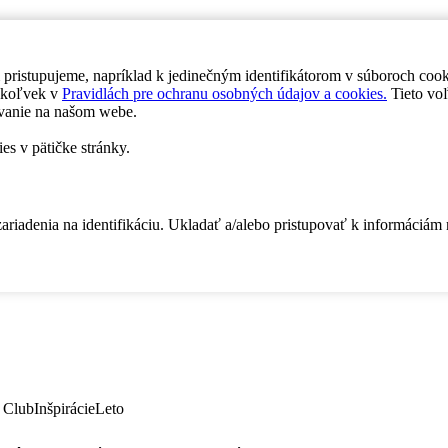
 pristupujeme, napríklad k jedinečným identifikátorom v súboroch coo
dykoľvek v
Pravidlách pre ochranu osobných údajov a cookies.
Tieto voľ
vanie na našom webe.
es v pätičke stránky.
zariadenia na identifikáciu. Ukladať a/alebo pristupovať k informáciám
 Club
Inšpirácie
Leto