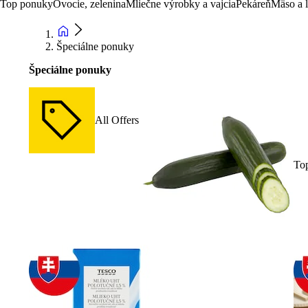
Top ponuky
Ovocie, zelenina
Mliečne výrobky a vajcia
Pekáreň
Mäso a 
Špeciálne ponuky
Špeciálne ponuky
All Offers
To