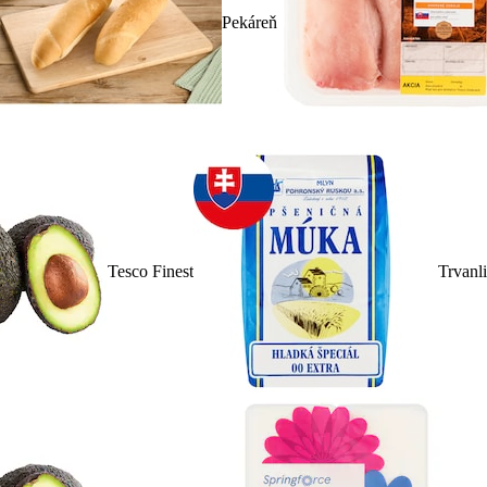
Pekáreň
Tesco Finest
Trvanl