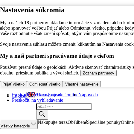
Nastavenia súkromia
My a našich 18 partnerov ukladáme informácie v zariadení alebo k nim
alebo spravovať voľbou Prijať alebo Odmietnuť všetko, prípadne ke
Vaše rozhodnutie však zmení spôsob, akým vám prispôsobíme nakupo
Svoje nastavenia súhlasu môžete zmeniť kliknutím na Nastavenia cooki
My a naši partneri spracúvame údaje s cieľom
Používať presné údaje o geolokácii. Aktívne skenovať charakteristiky 
obsahu, prieskum publika a vývoj služieb.
Zoznam partnerov
Prijať všetko
Odmietnuť všetko
Vlastné nastavenie
Preskočiť na hlavný obsah
Ako nakupovať online
Nápoveda
English
Preskočiť na vyhľadávanie
Nakupujte teraz
Obľúbené
Špeciálne ponuky
Online
Všetky kategórie