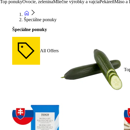
Top ponuky
Ovocie, zelenina
Mliečne výrobky a vajcia
Pekáreň
Mäso a 
Špeciálne ponuky
Špeciálne ponuky
All Offers
To