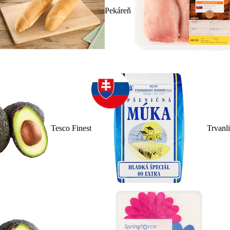
Pekáreň
Tesco Finest
Trvanl