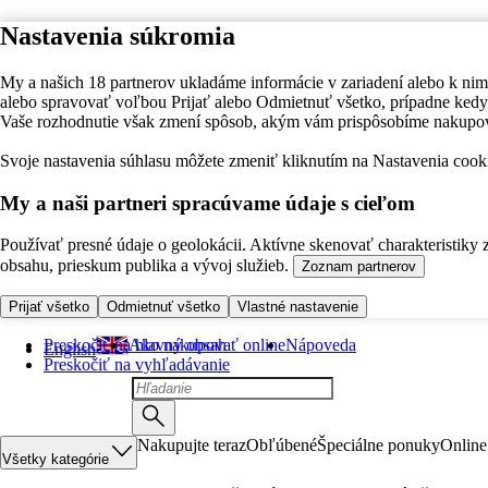
Nastavenia súkromia
My a našich 18 partnerov ukladáme informácie v zariadení alebo k nim
alebo spravovať voľbou Prijať alebo Odmietnuť všetko, prípadne ke
Vaše rozhodnutie však zmení spôsob, akým vám prispôsobíme nakupo
Svoje nastavenia súhlasu môžete zmeniť kliknutím na Nastavenia cooki
My a naši partneri spracúvame údaje s cieľom
Používať presné údaje o geolokácii. Aktívne skenovať charakteristiky 
obsahu, prieskum publika a vývoj služieb.
Zoznam partnerov
Prijať všetko
Odmietnuť všetko
Vlastné nastavenie
Preskočiť na hlavný obsah
Ako nakupovať online
Nápoveda
English
Preskočiť na vyhľadávanie
Nakupujte teraz
Obľúbené
Špeciálne ponuky
Online
Všetky kategórie