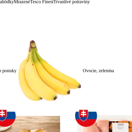
lahôdky
Mrazené
Tesco Finest
Trvanlivé potraviny
p ponuky
Ovocie, zelenina