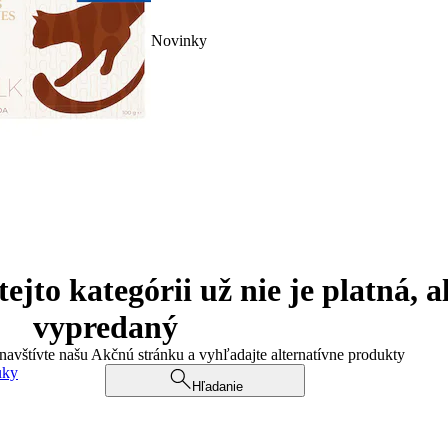
Novinky
jto kategórii už nie je platná, a
vypredaný
 navštívte našu Akčnú stránku a vyhľadajte alternatívne produkty
uky
Hľadanie