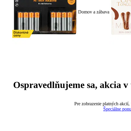
Domov a zábava
Ospravedlňujeme sa, akcia v te
Pre zobrazenie platných akcií,
Špeciálne pon