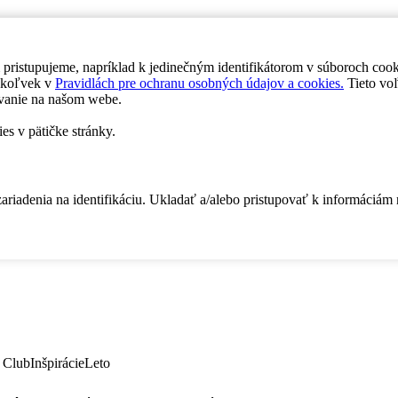
 pristupujeme, napríklad k jedinečným identifikátorom v súboroch coo
dykoľvek v
Pravidlách pre ochranu osobných údajov a cookies.
Tieto voľ
vanie na našom webe.
es v pätičke stránky.
zariadenia na identifikáciu. Ukladať a/alebo pristupovať k informáciám
 Club
Inšpirácie
Leto