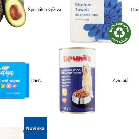
Špeciálna výživa
Dom
Dieťa
Zvieratá