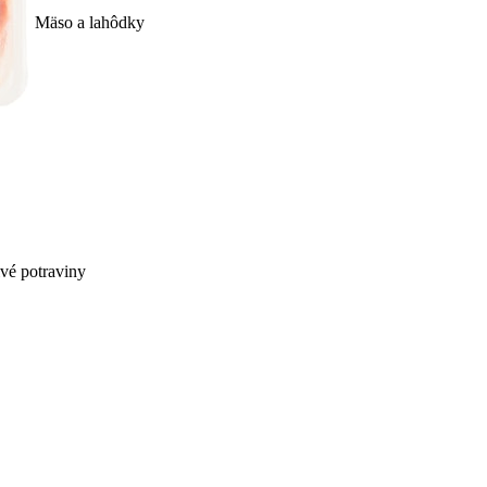
Mäso a lahôdky
ivé potraviny