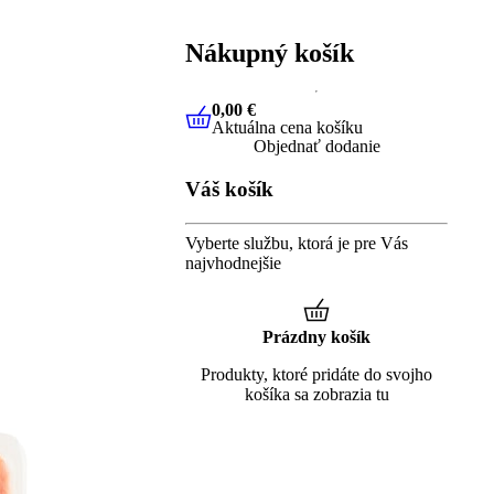
Nákupný košík
0,00 €
Aktuálna cena košíku
0,00 €
Aktuálna cena košíku
Objednať dodanie
Váš košík
Vyberte službu, ktorá je pre Vás
najvhodnejšie
Prázdny košík
Produkty, ktoré pridáte do svojho
košíka sa zobrazia tu