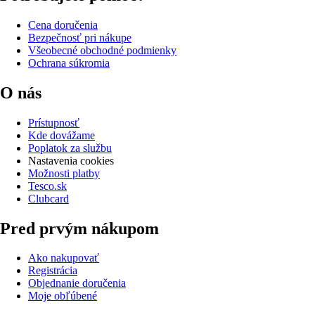
Cena doručenia
Bezpečnosť pri nákupe
Všeobecné obchodné podmienky
Ochrana súkromia
O nás
Prístupnosť
Kde dovážame
Poplatok za službu
Nastavenia cookies
Možnosti platby
Tesco.sk
Clubcard
Pred prvým nákupom
Ako nakupovať
Registrácia
Objednanie doručenia
Moje obľúbené