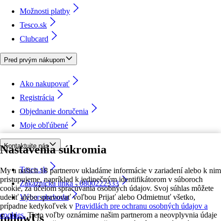
Možnosti platby
Tesco.sk
Clubcard
Pred prvým nákupom
Ako nakupovať
Registrácia
Objednanie doručenia
Moje obľúbené
Kontaktujte nás
Nastavenia súkromia
Tesco.sk
My a našich 18 partnerov ukladáme informácie v zariadení alebo k nim
pristupujeme, napríklad k jedinečným identifikátorom v súboroch
Zákaznícka linka - 0800222333
cookie, za účelom spracúvania osobných údajov. Svoj súhlas môžete
udeliť alebo spravovať voľbou Prijať alebo Odmietnuť všetko,
Výber obchodu
prípadne kedykoľvek v
Pravidlách pre ochranu osobných údajov a
cookies.
Tieto voľby oznámime našim partnerom a neovplyvnia údaje
followUs