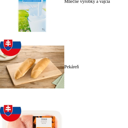
Mliečne výrobky a vajcia
Pekáreň