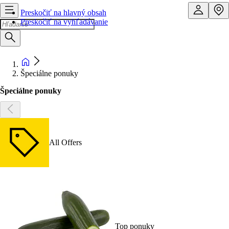
Preskočiť na hlavný obsah
Preskočiť na vyhľadávanie
Špeciálne ponuky
Špeciálne ponuky
All Offers
Top ponuky