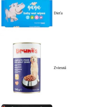
Dieťa
Zvieratá