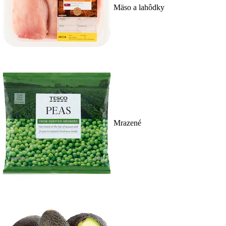
Mäso a lahôdky
Mrazené