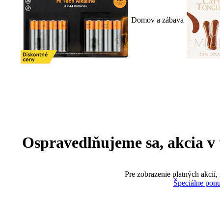
Domov a zábava
Ospravedlňujeme sa, akcia v te
Pre zobrazenie platných akcií,
Špeciálne pon