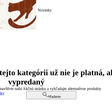
Novinky
jto kategórii už nie je platná, a
vypredaný
 navštívte našu Akčnú stránku a vyhľadajte alternatívne produkty
uky
Hľadanie