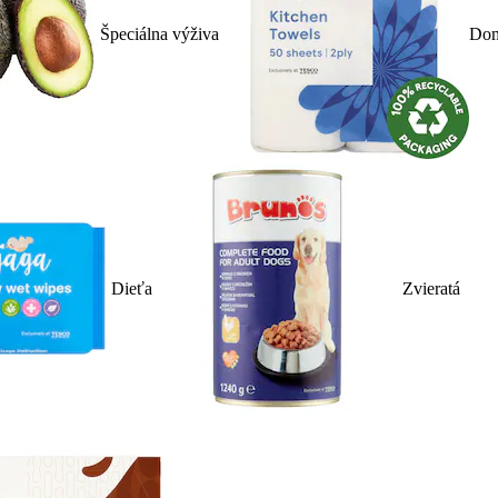
Špeciálna výživa
Dom
Dieťa
Zvieratá