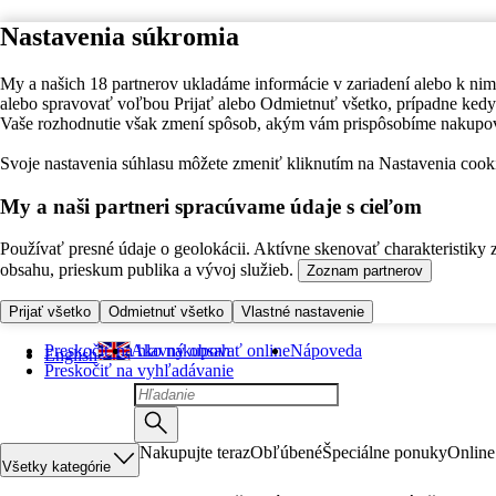
Nastavenia súkromia
My a našich 18 partnerov ukladáme informácie v zariadení alebo k nim
alebo spravovať voľbou Prijať alebo Odmietnuť všetko, prípadne ke
Vaše rozhodnutie však zmení spôsob, akým vám prispôsobíme nakupo
Svoje nastavenia súhlasu môžete zmeniť kliknutím na Nastavenia cooki
My a naši partneri spracúvame údaje s cieľom
Používať presné údaje o geolokácii. Aktívne skenovať charakteristiky 
obsahu, prieskum publika a vývoj služieb.
Zoznam partnerov
Prijať všetko
Odmietnuť všetko
Vlastné nastavenie
Preskočiť na hlavný obsah
Ako nakupovať online
Nápoveda
English
Preskočiť na vyhľadávanie
Nakupujte teraz
Obľúbené
Špeciálne ponuky
Online
Všetky kategórie