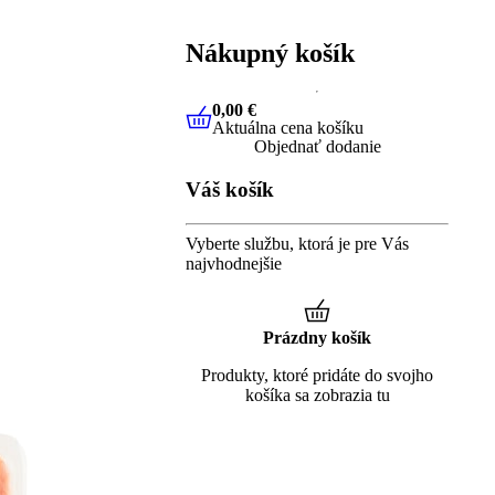
Nákupný košík
0,00 €
Aktuálna cena košíku
0,00 €
Aktuálna cena košíku
Objednať dodanie
Váš košík
Vyberte službu, ktorá je pre Vás
najvhodnejšie
Prázdny košík
Produkty, ktoré pridáte do svojho
košíka sa zobrazia tu