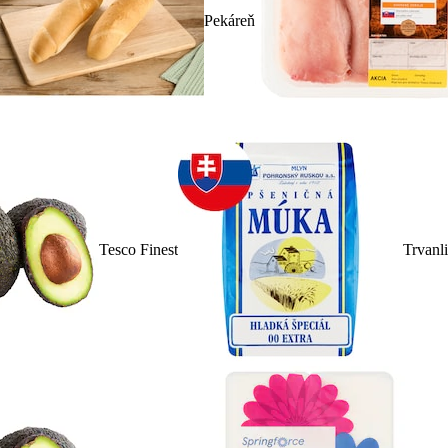
Pekáreň
Tesco Finest
Trvanl