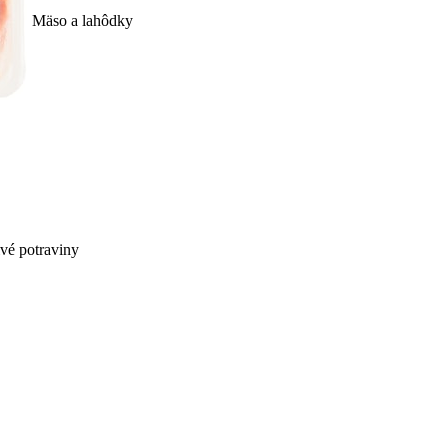
Mäso a lahôdky
ivé potraviny