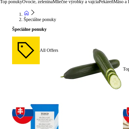
Top ponuky
Ovocie, zelenina
Mliečne výrobky a vajcia
Pekáreň
Mäso a 
Špeciálne ponuky
Špeciálne ponuky
All Offers
To