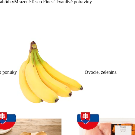
lahôdky
Mrazené
Tesco Finest
Trvanlivé potraviny
p ponuky
Ovocie, zelenina