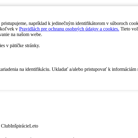
 pristupujeme, napríklad k jedinečným identifikátorom v súboroch coo
dykoľvek v
Pravidlách pre ochranu osobných údajov a cookies.
Tieto voľ
vanie na našom webe.
es v pätičke stránky.
zariadenia na identifikáciu. Ukladať a/alebo pristupovať k informáciám
 Club
Inšpirácie
Leto