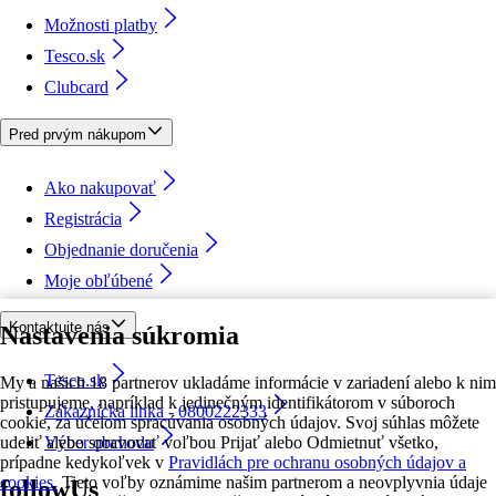
Možnosti platby
Tesco.sk
Clubcard
Pred prvým nákupom
Ako nakupovať
Registrácia
Objednanie doručenia
Moje obľúbené
Kontaktujte nás
Nastavenia súkromia
Tesco.sk
My a našich 18 partnerov ukladáme informácie v zariadení alebo k nim
pristupujeme, napríklad k jedinečným identifikátorom v súboroch
Zákaznícka linka - 0800222333
cookie, za účelom spracúvania osobných údajov. Svoj súhlas môžete
udeliť alebo spravovať voľbou Prijať alebo Odmietnuť všetko,
Výber obchodu
prípadne kedykoľvek v
Pravidlách pre ochranu osobných údajov a
cookies.
Tieto voľby oznámime našim partnerom a neovplyvnia údaje
followUs