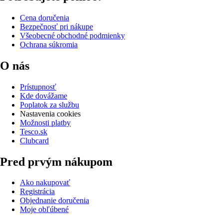
Cena doručenia
Bezpečnosť pri nákupe
Všeobecné obchodné podmienky
Ochrana súkromia
O nás
Prístupnosť
Kde dovážame
Poplatok za službu
Nastavenia cookies
Možnosti platby
Tesco.sk
Clubcard
Pred prvým nákupom
Ako nakupovať
Registrácia
Objednanie doručenia
Moje obľúbené