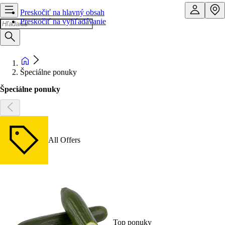
Preskočiť na hlavný obsah
Preskočiť na vyhľadávanie
Špeciálne ponuky
Špeciálne ponuky
All Offers
Top ponuky