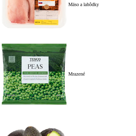
Mäso a lahôdky
Mrazené