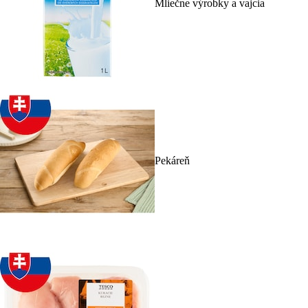
Mliečne výrobky a vajcia
Pekáreň