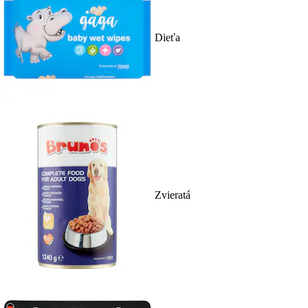
Dieťa
Zvieratá