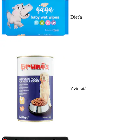
Dieťa
Zvieratá