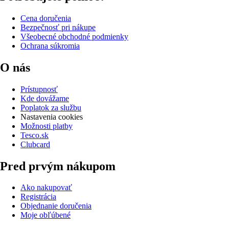
Cena doručenia
Bezpečnosť pri nákupe
Všeobecné obchodné podmienky
Ochrana súkromia
O nás
Prístupnosť
Kde dovážame
Poplatok za službu
Nastavenia cookies
Možnosti platby
Tesco.sk
Clubcard
Pred prvým nákupom
Ako nakupovať
Registrácia
Objednanie doručenia
Moje obľúbené