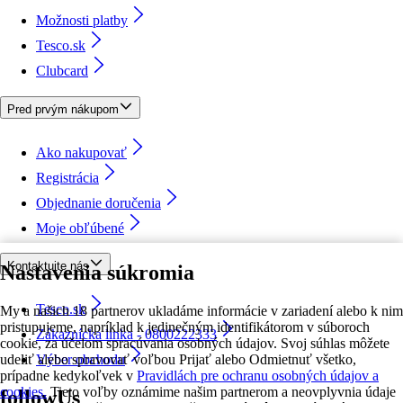
Možnosti platby
Tesco.sk
Clubcard
Pred prvým nákupom
Ako nakupovať
Registrácia
Objednanie doručenia
Moje obľúbené
Kontaktujte nás
Nastavenia súkromia
Tesco.sk
My a našich 18 partnerov ukladáme informácie v zariadení alebo k nim
pristupujeme, napríklad k jedinečným identifikátorom v súboroch
Zákaznícka linka - 0800222333
cookie, za účelom spracúvania osobných údajov. Svoj súhlas môžete
udeliť alebo spravovať voľbou Prijať alebo Odmietnuť všetko,
Výber obchodu
prípadne kedykoľvek v
Pravidlách pre ochranu osobných údajov a
cookies.
Tieto voľby oznámime našim partnerom a neovplyvnia údaje
followUs