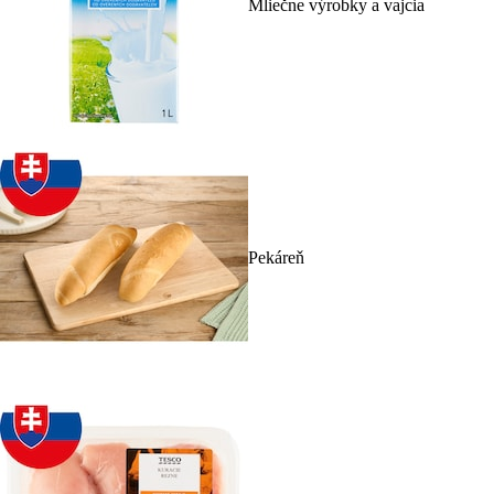
Mliečne výrobky a vajcia
Pekáreň