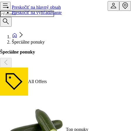
Preskočiť na hlavný obsah
Preskočiť na vyhľadávanie
Špeciálne ponuky
Špeciálne ponuky
All Offers
Top ponuky