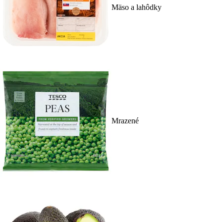
Mäso a lahôdky
Mrazené