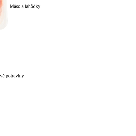
Mäso a lahôdky
ivé potraviny