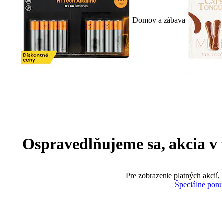
Domov a zábava
Ospravedlňujeme sa, akcia v te
Pre zobrazenie platných akcií,
Špeciálne pon