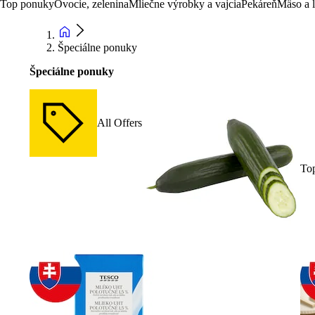
Top ponuky
Ovocie, zelenina
Mliečne výrobky a vajcia
Pekáreň
Mäso a 
Špeciálne ponuky
Špeciálne ponuky
All Offers
To