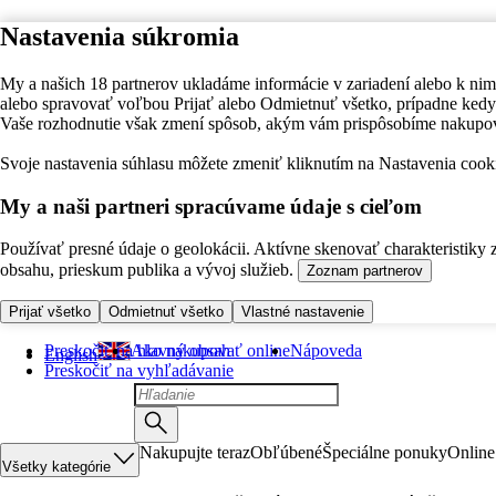
Nastavenia súkromia
My a našich 18 partnerov ukladáme informácie v zariadení alebo k nim
alebo spravovať voľbou Prijať alebo Odmietnuť všetko, prípadne ke
Vaše rozhodnutie však zmení spôsob, akým vám prispôsobíme nakupo
Svoje nastavenia súhlasu môžete zmeniť kliknutím na Nastavenia cooki
My a naši partneri spracúvame údaje s cieľom
Používať presné údaje o geolokácii. Aktívne skenovať charakteristiky 
obsahu, prieskum publika a vývoj služieb.
Zoznam partnerov
Prijať všetko
Odmietnuť všetko
Vlastné nastavenie
Preskočiť na hlavný obsah
Ako nakupovať online
Nápoveda
English
Preskočiť na vyhľadávanie
Nakupujte teraz
Obľúbené
Špeciálne ponuky
Online
Všetky kategórie