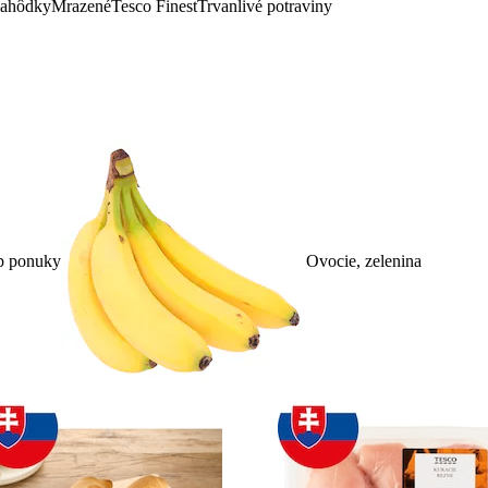
lahôdky
Mrazené
Tesco Finest
Trvanlivé potraviny
p ponuky
Ovocie, zelenina