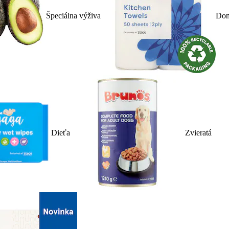
Špeciálna výživa
Dom
Dieťa
Zvieratá