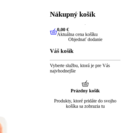
Nákupný košík
0,00 €
Aktuálna cena košíku
0,00 €
Aktuálna cena košíku
Objednať dodanie
Váš košík
Vyberte službu, ktorá je pre Vás
najvhodnejšie
Prázdny košík
Produkty, ktoré pridáte do svojho
košíka sa zobrazia tu