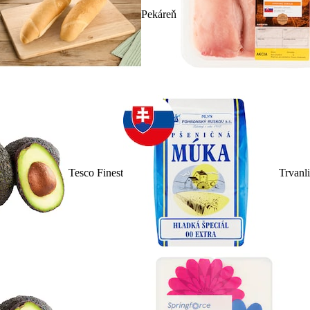
Pekáreň
Tesco Finest
Trvanl