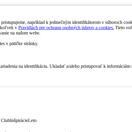
 pristupujeme, napríklad k jedinečným identifikátorom v súboroch coo
dykoľvek v
Pravidlách pre ochranu osobných údajov a cookies.
Tieto voľ
vanie na našom webe.
es v pätičke stránky.
zariadenia na identifikáciu. Ukladať a/alebo pristupovať k informáciám
 Club
Inšpirácie
Leto