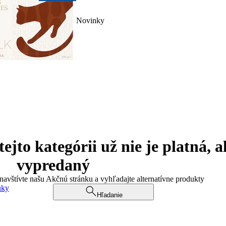
Novinky
jto kategórii už nie je platná, a
vypredaný
 navštívte našu Akčnú stránku a vyhľadajte alternatívne produkty
uky
Hľadanie