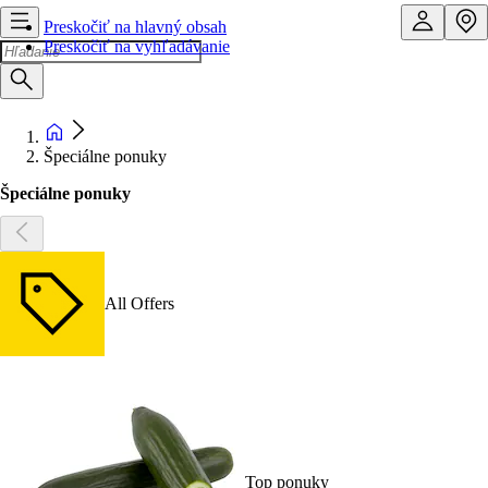
Preskočiť na hlavný obsah
Preskočiť na vyhľadávanie
Špeciálne ponuky
Špeciálne ponuky
All Offers
Top ponuky