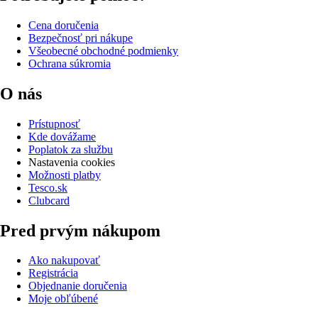
Cena doručenia
Bezpečnosť pri nákupe
Všeobecné obchodné podmienky
Ochrana súkromia
O nás
Prístupnosť
Kde dovážame
Poplatok za službu
Nastavenia cookies
Možnosti platby
Tesco.sk
Clubcard
Pred prvým nákupom
Ako nakupovať
Registrácia
Objednanie doručenia
Moje obľúbené