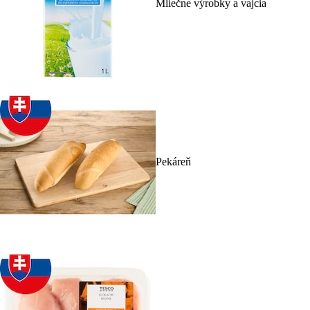
Mliečne výrobky a vajcia
Pekáreň