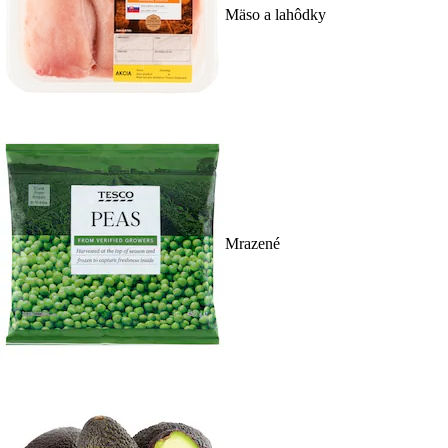
Mäso a lahôdky
Mrazené