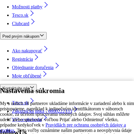
Možnosti platby
Tesco.sk
Clubcard
Pred prvým nákupom
Ako nakupovať
Registrácia
Objednanie doručenia
Moje obľúbené
Kontaktujte nás
Nastavenia súkromia
Tesco.sk
My a našich 18 partnerov ukladáme informácie v zariadení alebo k nim
pristupujeme, napríklad k jedinečným identifikátorom v súboroch
Zákaznícka linka - 0800222333
cookie, za účelom spracúvania osobných údajov. Svoj súhlas môžete
udeliť alebo spravovať voľbou Prijať alebo Odmietnuť všetko,
Výber obchodu
prípadne kedykoľvek v
Pravidlách pre ochranu osobných údajov a
cookies.
Tieto voľby oznámime našim partnerom a neovplyvnia údaje
followUs