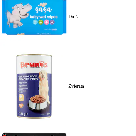
Dieťa
Zvieratá