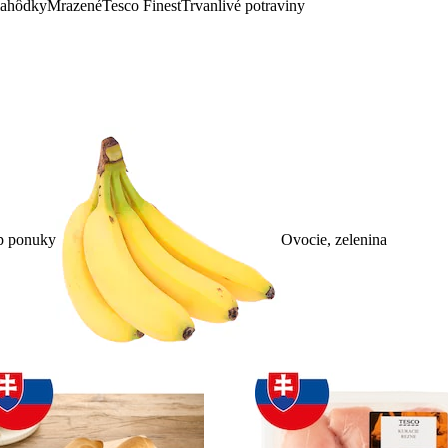
lahôdky
Mrazené
Tesco Finest
Trvanlivé potraviny
p ponuky
Ovocie, zelenina