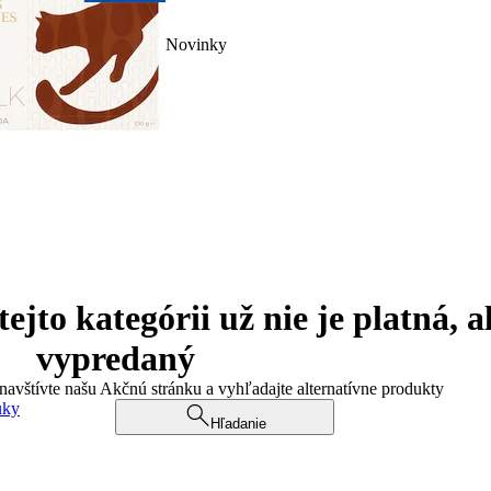
Novinky
jto kategórii už nie je platná, a
vypredaný
 navštívte našu Akčnú stránku a vyhľadajte alternatívne produkty
uky
Hľadanie