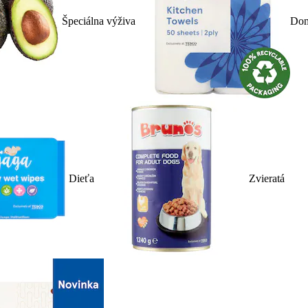
Špeciálna výživa
Dom
Dieťa
Zvieratá