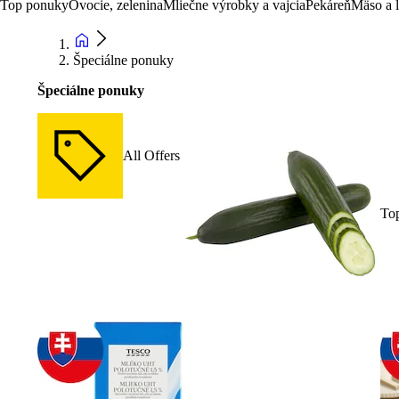
Top ponuky
Ovocie, zelenina
Mliečne výrobky a vajcia
Pekáreň
Mäso a 
Špeciálne ponuky
Špeciálne ponuky
All Offers
To