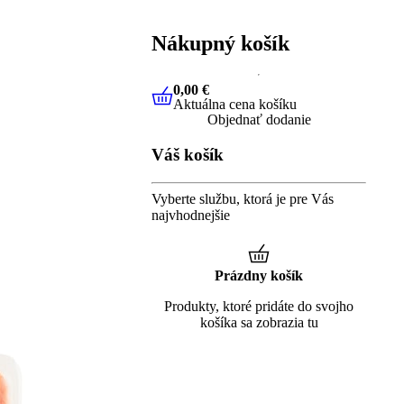
Nákupný košík
0,00 €
Aktuálna cena košíku
0,00 €
Aktuálna cena košíku
Objednať dodanie
Váš košík
Vyberte službu, ktorá je pre Vás
najvhodnejšie
Prázdny košík
Produkty, ktoré pridáte do svojho
košíka sa zobrazia tu