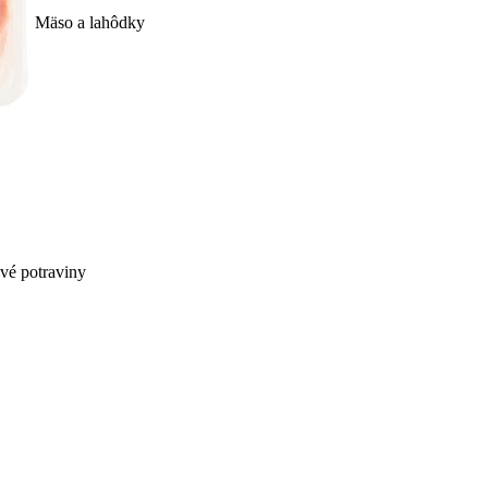
Mäso a lahôdky
ivé potraviny