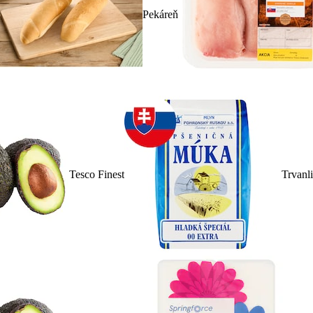
Pekáreň
Tesco Finest
Trvanl