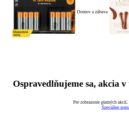
Domov a zábava
Ospravedlňujeme sa, akcia v te
Pre zobrazenie platných akcií,
Špeciálne pon