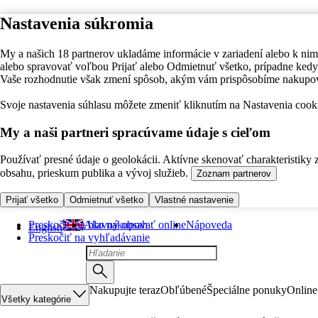
Nastavenia súkromia
My a našich 18 partnerov ukladáme informácie v zariadení alebo k nim
alebo spravovať voľbou Prijať alebo Odmietnuť všetko, prípadne ke
Vaše rozhodnutie však zmení spôsob, akým vám prispôsobíme nakupo
Svoje nastavenia súhlasu môžete zmeniť kliknutím na Nastavenia cooki
My a naši partneri spracúvame údaje s cieľom
Používať presné údaje o geolokácii. Aktívne skenovať charakteristiky 
obsahu, prieskum publika a vývoj služieb.
Zoznam partnerov
Prijať všetko
Odmietnuť všetko
Vlastné nastavenie
Preskočiť na hlavný obsah
Ako nakupovať online
Nápoveda
English
Preskočiť na vyhľadávanie
Nakupujte teraz
Obľúbené
Špeciálne ponuky
Online
Všetky kategórie