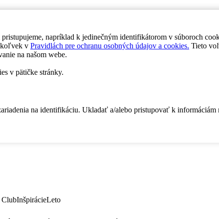
 pristupujeme, napríklad k jedinečným identifikátorom v súboroch coo
dykoľvek v
Pravidlách pre ochranu osobných údajov a cookies.
Tieto voľ
vanie na našom webe.
es v pätičke stránky.
zariadenia na identifikáciu. Ukladať a/alebo pristupovať k informáciám
 Club
Inšpirácie
Leto