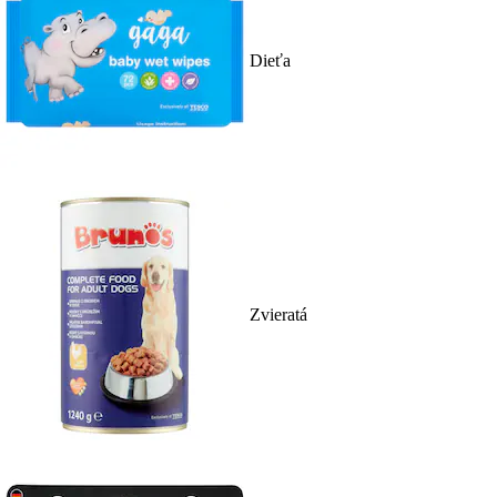
Dieťa
Zvieratá