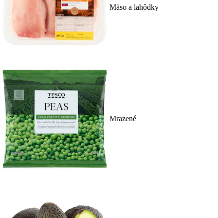
Mäso a lahôdky
Mrazené