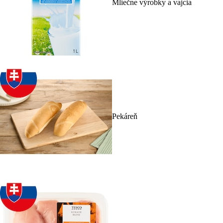
Mliečne výrobky a vajcia
Pekáreň