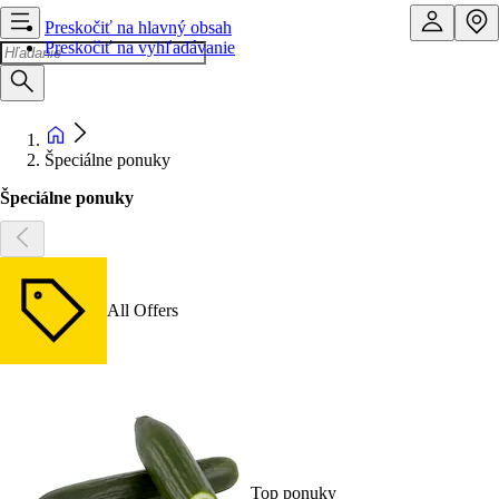
Preskočiť na hlavný obsah
Preskočiť na vyhľadávanie
Špeciálne ponuky
Špeciálne ponuky
All Offers
Top ponuky