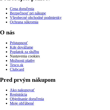
Cena doručenia
Bezpečnosť pri nákupe
Všeobecné obchodné podmienky
Ochrana súkromia
O nás
Prístupnosť
Kde dovážame
Poplatok za službu
Nastavenia cookies
Možnosti platby
Tesco.sk
Clubcard
Pred prvým nákupom
Ako nakupovať
Registrácia
Objednanie doručenia
Moje obľúbené